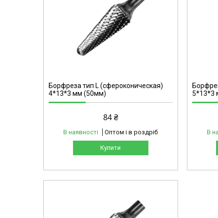
L0616
Борфреза тип L (сфероконическая)
Борфрез
4*13*3 мм (50мм)
5*13*3 
84 ₴
В наявності
Оптом і в роздріб
В н
Купити