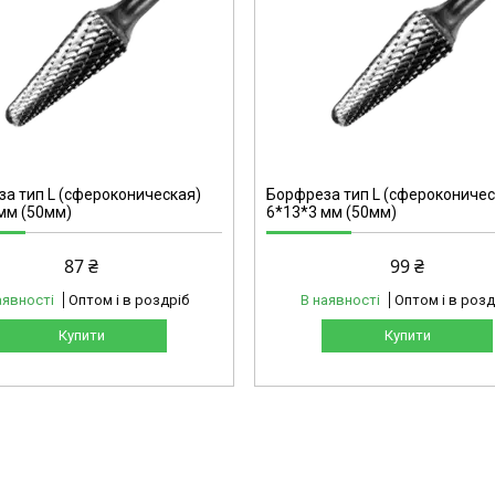
L0616
а тип L (сфероконическая)
Борфреза тип L (сфероконичес
мм (50мм)
6*13*3 мм (50мм)
87 ₴
99 ₴
аявності
Оптом і в роздріб
В наявності
Оптом і в розд
Купити
Купити