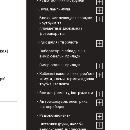
Радіотехнічний інструмент
Лупи, лампи-лупи
Блоки живлення,для зарядки
ноутбуків та
планшетів,відеокамер і
фотоапаратів
Рукоділля і творчість
кая)
Лабораторне обладнання,
вимірювальні прилади
Вимірювальні прилади
Кабельні наконечники, роз'єми,
ріб
хомути, клеми, термоусадочна
трубка, ізолента
Все для ремонту, інструменти
Автоаксесуари, електрика,
автоприборы
Радіокомпоненти
Ліхтарики (ручні, налобні,
велосипедні), відлякувачі