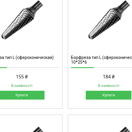
L1025
а тип L (сфероконическая)
Борфреза тип L (сфероконичес
10*25*6
155 ₴
184 ₴
В наявності
В наявності
Купити
Купити