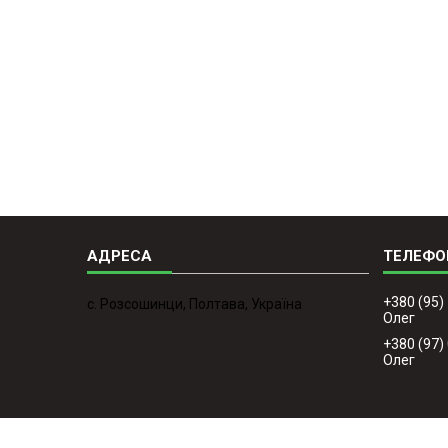
+380 (95)
с. Розсошинци, Полтава, Україна
Олег
+380 (97)
Олег