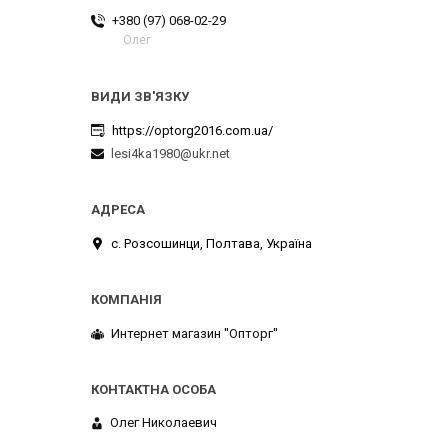
+380 (97) 068-02-29
Олег
https://optorg2016.com.ua/
lesi4ka1980@ukr.net
с. Розсошинци, Полтава, Україна
Интернет магазин ''Опторг''
Олег Николаевич