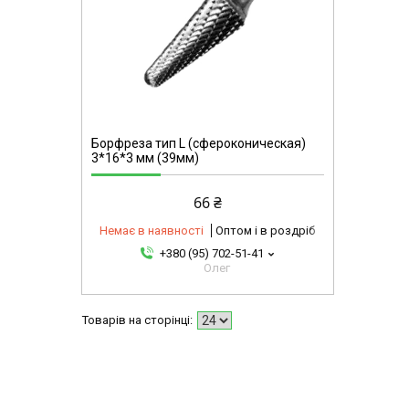
Борфреза тип L (сфероконическая)
3*16*3 мм (39мм)
66 ₴
Немає в наявності
Оптом і в роздріб
+380 (95) 702-51-41
Олег