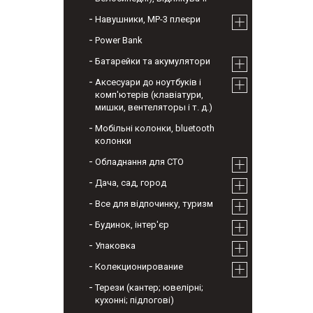
Навушники, МР-3 плеєри
Power Bank
Батарейки та акумулятори
Аксесуари до ноутбуків і
комп'ютерів (клавіатури,
мишки, вентеляторы і т. д.)
Мобільні колонки, bluetooth
колонки
Обладнання для СТО
Дача, сад, город
Все для відпочинку, туризм
Будинок, інтер'єр
Упаковка
Колекционирование
Терези (кантер; ювелірні;
кухонні; підлогові)