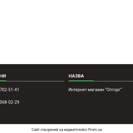
 702-51-41
Интернет магазин ''Опторг''
 068-02-29
Сайт створений на маркетплейсі
Prom.ua