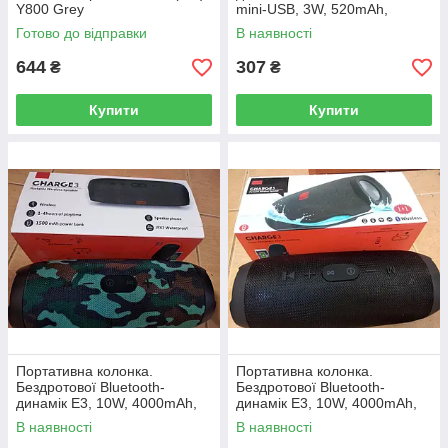
Y800 Grey
mini-USB, 3W, 520mAh,
дистанція-10m, Corton BOX
Готово до відправки
В наявності
644
307
₴
₴
Купити
Купити
Портативна колонка.
Портативна колонка.
Бездротової Bluetooth-
Бездротової Bluetooth-
динамік E3, 10W, 4000mAh,
динамік E3, 10W, 4000mAh,
дистанція-10m, Haki Corton
дистанція 10м, Black, Corton
В наявності
В наявності
BOX
BOX