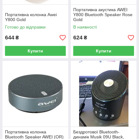
Портативна акустика AWEI
Портативна колонка Awei
Y800 Bluetooth Speaker Rose
Y800 Gold
Gold
Готово до відправки
В наявності
644
624
₴
₴
Купити
Купити
Портативна колонка
Бездротової Bluetooth-
Bluetooth Speaker AWEI (OR)
динамік Musik 09U Black,