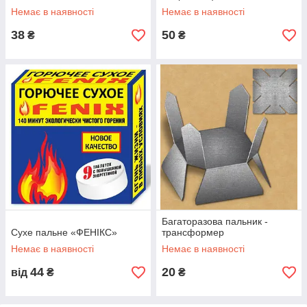
Немає в наявності
Немає в наявності
38
50
₴
₴
Багаторазова пальник -
Сухе пальне «ФЕНІКС»
трансформер
Немає в наявності
Немає в наявності
44
20
від
₴
₴