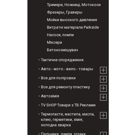
Тримери, Ножниці, Мотокоси
Фрезеры, Граверы
Мойки высокого давления
Витратні матеріали Parkside
Насоси, помпи
Міксери
Бетонозмішувач
Тактичне спорядження.
Авто.- мото.- вело.- товары
Все для поліровки
Все для ремонту пластику
Автохімія
TV SHOP Товари з ТБ Реклами
Термопасти, мастила, масла,
клею, герметики, хімія,
холодна зварка
Пальники, лампи, різаки,