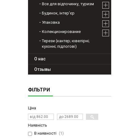
Все для відпочинку, туризм
Будинок, інтер'єр
Упаковка
Колекционирование
Терези (кантер; ювелірні;
кухонні; підлогові)
О нас
Отзывы
ФІЛЬТРИ
Ціна
Наявність
В наявності
1