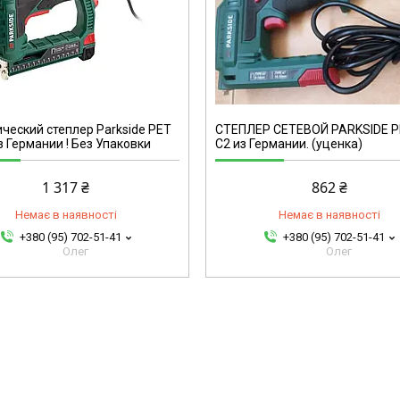
125/1550
ческий степлер Parkside PET
СТЕПЛЕР СЕТЕВОЙ PARKSIDE P
из Германии ! Без Упаковки
C2 из Германии. (уценка)
1 317 ₴
862 ₴
Немає в наявності
Немає в наявності
+380 (95) 702-51-41
+380 (95) 702-51-41
Олег
Олег