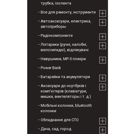
трубка, ізолента
Все для ремонту, інструменти
Автоаксесуари, електрика,
автоприборы
Радіокомпоненти
Ліхтарики (ручні, налобні,
велосипедні), відлякувачі
Навушники, МР-3 плеєри
Power Bank
Батарейки та акумулятори
Аксесуари до ноутбуків і
комп'ютерів (клавіатури,
мишки, вентеляторы і т. д.)
Мобільні колонки, bluetooth
колонки
Обладнання для СТО
Дача, сад, город