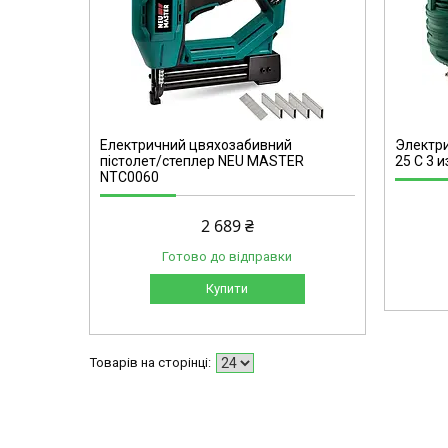
125/1550
Електричний цвяхозабивний
Электри
пістолет/степлер NEU MASTER
25 C 3 
NTC0060
2 689 ₴
Готово до відправки
Купити