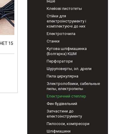
Інше
Клейові пистотеты
Стійки для
електроінструменту і
комплектуючі до них
Електроточила
Станки
НET 15
Кутова шліфмашинка
(Болгарка) КШМ
Перфоратори
Шуруповерты, эл. дрели
Пила циркулярна
Электролобзики, сабельные
пилы, електропилы
Електричний степлер
Фен будівельний
Запчастини до
електоінструменту
Пилососи, компресори
Шліфмашини