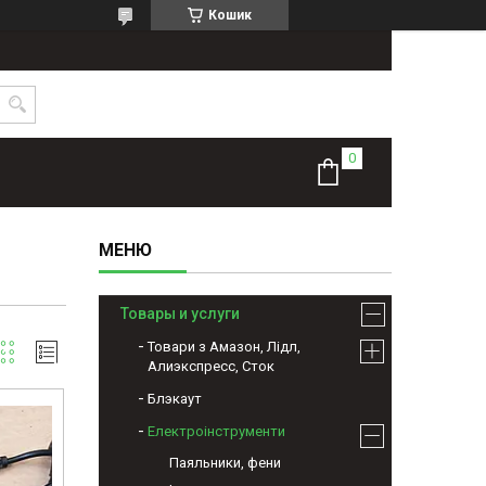
Кошик
Товары и услуги
Товари з Амазон, Лідл,
Алиэкспресс, Сток
Блэкаут
Електроінструменти
Паяльники, фени