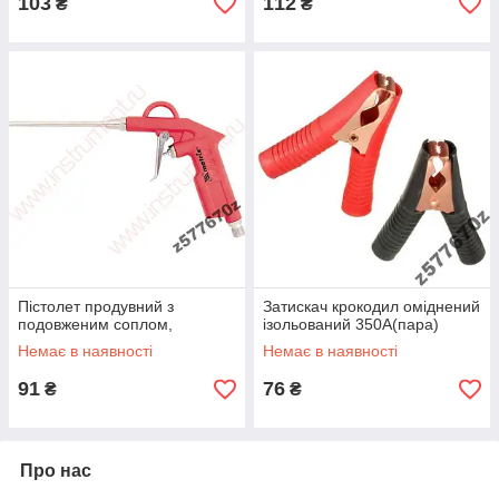
103
112
₴
₴
Пістолет продувний з
Затискач крокодил оміднений
подовженим соплом,
ізольований 350А(пара)
Немає в наявності
Немає в наявності
91
76
₴
₴
Про нас