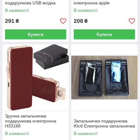
подарункова USB модна
електронна apple
В наявності
В наявності
291
208
₴
₴
Купити
Купити
Зручна запальничка
подарункова електронна
Запальничка подарункова
H33188
Юсб Електронна запальничка
В наявності
В наявності