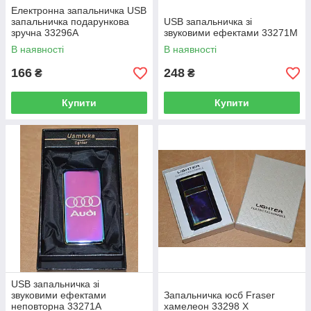
Електронна запальничка USB
запальничка подарункова
USB запальничка зі
зручна 33296А
звуковими ефектами 33271M
В наявності
В наявності
166
248
₴
₴
Купити
Купити
USB запальничка зі
звуковими ефектами
Запальничка юсб Fraser
неповторна 33271A
хамелеон 33298 Х