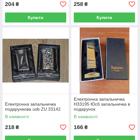
204
258
₴
₴
Купити
Купити
Електронна запальничка
Електронна запальничка
H33195 Юсб запальничка в
подарункова usb ZU 33142
подарунок
В наявності
В наявності
218
166
₴
₴