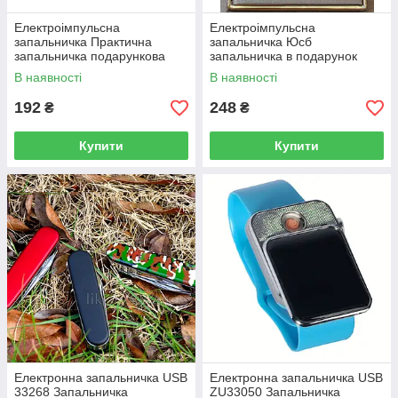
Електроімпульсна
Електроімпульсна
запальничка Практична
запальничка Юсб
запальничка подарункова
запальничка в подарунок
H33190 ( ЮСБ ) Чорна,
В наявності
В наявності
червона, коричнева
192
248
₴
₴
Купити
Купити
Електронна запальничка USB
Електронна запальничка USB
33268 Запальничка
ZU33050 Запальничка