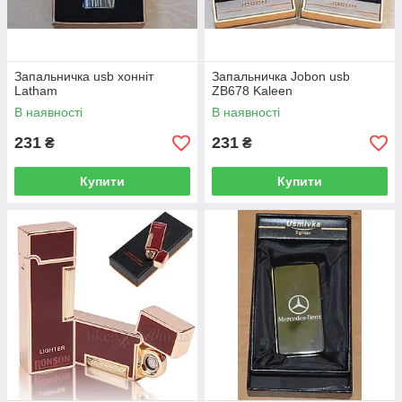
Запальничка usb хонніт
Запальничка Jobon usb
Latham
ZB678 Kaleen
В наявності
В наявності
231
231
₴
₴
Купити
Купити