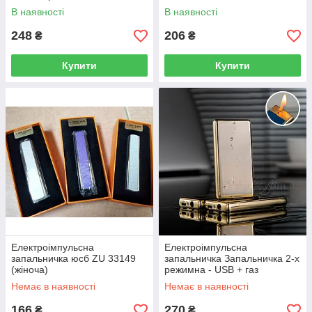
В наявності
В наявності
248
206
₴
₴
Купити
Купити
Електроімпульсна
Електроімпульсна
запальничка юсб ZU 33149
запальничка Запальничка 2-х
(жіноча)
режимна - USB + газ
Немає в наявності
Немає в наявності
166
270
₴
₴