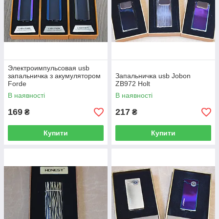
Электроимпульсовая usb
запальничка з акумулятором
Запальничка usb Jobon
Forde
ZB972 Holt
В наявності
В наявності
169
217
₴
₴
Купити
Купити