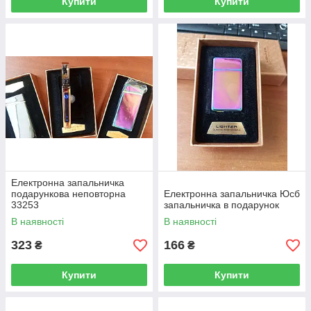
Купити
Купити
Електронна запальничка
подарункова неповторна
Електронна запальничка Юсб
33253
запальничка в подарунок
В наявності
В наявності
323
166
₴
₴
Купити
Купити