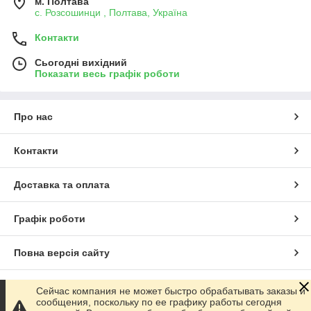
м. Полтава
с. Розсошинци , Полтава, Україна
Контакти
Сьогодні вихідний
Показати весь графік роботи
Про нас
Контакти
Доставка та оплата
Графік роботи
Повна версія сайту
Сайт створено на маркетплейсі
Prom.ua
Сейчас компания не может быстро обрабатывать заказы и
сообщения, поскольку по ее графику работы сегодня