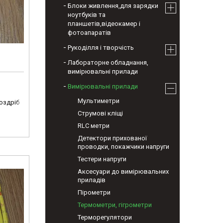
Блоки живлення,для зарядки
ноутбуків та
планшетів,відеокамер і
фотоапаратів
Рукоділля і творчість
Лабораторне обладнання,
вимірювальні прилади
Вимірювальні прилади
Мультиметри
роздріб
Струмові кліщі
RLC метри
Детектори прихованої
проводки, покажчики напруги
Тестери напруги
Аксесуари до вимірювальних
приладів
Пірометри
Термометри, гігрометри
Терморегулятори