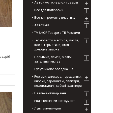
Авто.- мото.- вело.- товары
Все для поліровки
Все для ремонту пластику
Автохімія
TV SHOP Товари з ТБ Реклами
Термопасти, мастила, масла,
клею, герметики, хімія,
холодна зварка
роздріб
Пальники, лампи, різаки,
запальнички, газ
Супутникове обладнання
Роз'єми, штекера, перехідники,
кнопки, перемикачі, сплітери,
подовжувачі, кабелі, адаптери
Паяльне обладнання
Радіотехнічний інструмент
Лупи, лампи-лупи