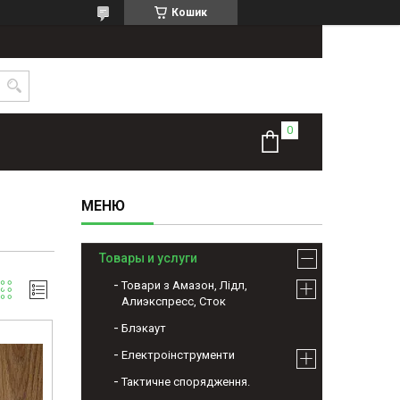
Кошик
Товары и услуги
Товари з Амазон, Лідл,
Алиэкспресс, Сток
Блэкаут
Електроінструменти
Тактичне спорядження.