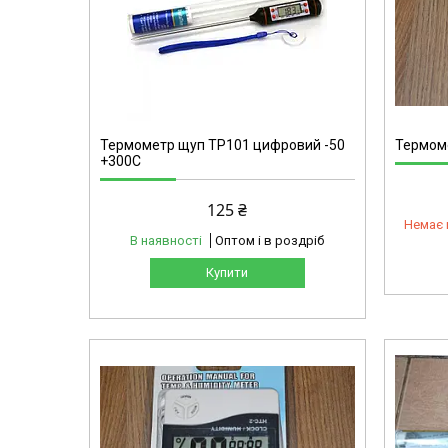
4-4
Термометр щуп TP101 цифровий -50
Термоме
+300С
125 ₴
Немає 
В наявності
Оптом і в роздріб
Купити