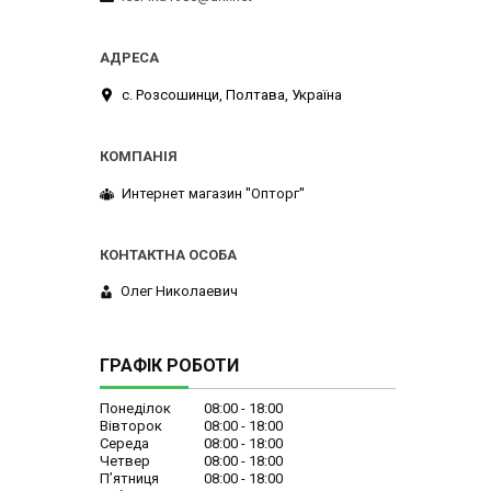
с. Розсошинци, Полтава, Україна
Интернет магазин ''Опторг''
Олег Николаевич
ГРАФІК РОБОТИ
Понеділок
08:00
18:00
Вівторок
08:00
18:00
Середа
08:00
18:00
Четвер
08:00
18:00
Пʼятниця
08:00
18:00