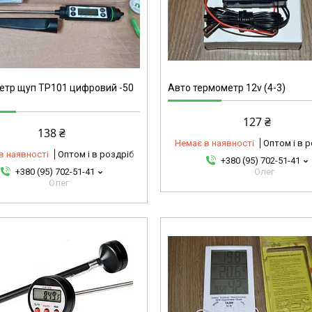
4-3
етр щуп TP101 цифровий -50
Авто термометр 12v (4-3)
127 ₴
138 ₴
Немає в наявності
Оптом і в 
в наявності
Оптом і в роздріб
+380 (95) 702-51-41
+380 (95) 702-51-41
Олег
Олег