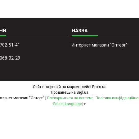
 702-51-41
Интернет магазин ''Опторг''
 068-02-29
Сайт створений на маркетплейсі
Prom.ua
Продавець на Bigl.ua
Интернет магазин ''Опторг'' |
Поскаржитися на контент
|
Політика конфіденційно
Select Language
▼