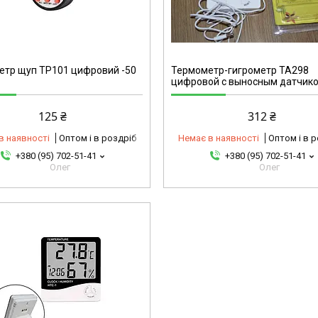
4-10
етр щуп TP101 цифровий -50
Термометр-гигрометр TA298
цифровой c выносным датчик
125 ₴
312 ₴
в наявності
Оптом і в роздріб
Немає в наявності
Оптом і в 
+380 (95) 702-51-41
+380 (95) 702-51-41
Олег
Олег