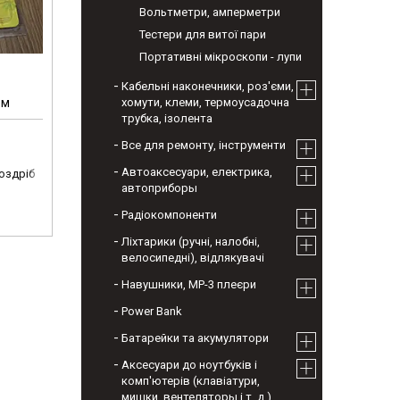
Вольтметри, амперметри
Тестери для витої пари
Портативні мікроскопи - лупи
Кабельні наконечники, роз'єми,
ом
хомути, клеми, термоусадочна
трубка, ізолента
Все для ремонту, інструменти
Автоаксесуари, електрика,
роздріб
автоприборы
Радіокомпоненти
Ліхтарики (ручні, налобні,
велосипедні), відлякувачі
Навушники, МР-3 плеєри
Power Bank
Батарейки та акумулятори
Аксесуари до ноутбуків і
комп'ютерів (клавіатури,
мишки, вентеляторы і т. д.)