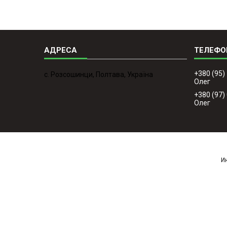
+380 (95)
с. Розсошинци, Полтава, Україна
Олег
+380 (97)
Олег