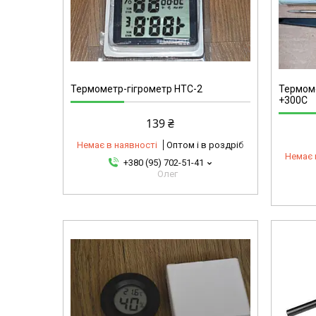
ТР500
Термометр-гігрометр HTC-2
Термом
+300С
139 ₴
Немає в наявності
Оптом і в роздріб
Немає 
+380 (95) 702-51-41
Олег