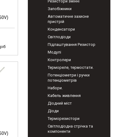
Резистори змінні
Запобіжники
Автоматичне захисне
50V)
пристрій
Конденсатори
Світлодіоди
Підлаштування Резистор
ріб
Модулі
Контролери
Термореле, термостати.
Потенціометри і ручки
потенціометрів
Набори.
Кабель живлення
Діодний міст
Діоди
Терморезистори
Світлодіодна стрічка та
компоненти
50V)