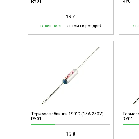
RY01
RY01
19 ₴
В наявності
Оптом і в роздріб
В н
40191
Термозапобіжник 190°C (15А 250V)
Термоза
RY01
RY01
15 ₴