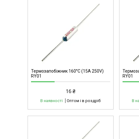
40200
Термозапобіжник 160°C (15А 250V)
Термоза
RY01
RY01
16 ₴
В наявності
Оптом і в роздріб
В н