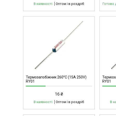
В наявності
Оптом і в роздріб
Готово 
40135
Термозапобіжник 260°C (15А 250V)
Термоза
RY01
RY01
16 ₴
В наявності
Оптом і в роздріб
В н