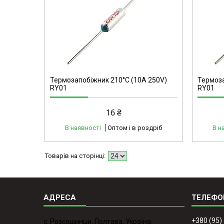
40148
Термозапобіжник 210°C (10А 250V)
Термоза
RY01
RY01
16 ₴
В наявності
Оптом і в роздріб
В н
+380 (95)
с. Розсошинци, Полтава, Україна