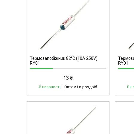
40167
Термозапобіжник 82°C (10А 250V)
Термоза
RY01
RY01
13 ₴
В наявності
Оптом і в роздріб
В н