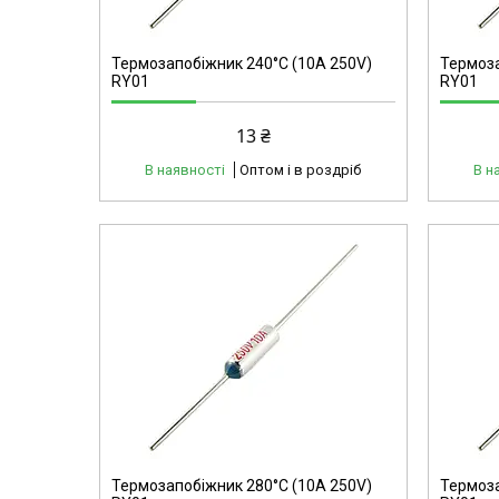
Термозапобіжник 240°C (10А 250V)
Термоза
RY01
RY01
13 ₴
В наявності
Оптом і в роздріб
В н
40215
Термозапобіжник 280°C (10А 250V)
Термоза