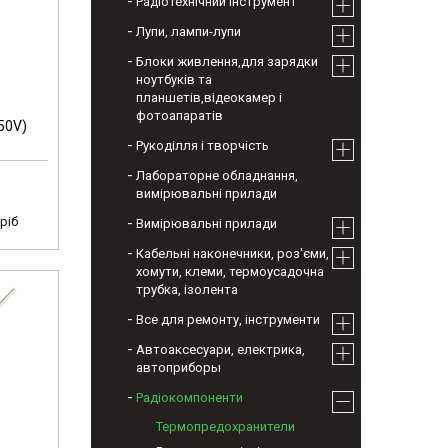
Радіотехнічний інструмент
Лупи, лампи-лупи
Блоки живлення,для зарядки
ноутбуків та
планшетів,відеокамер і
фотоапаратів
50V)
Рукоділля і творчість
Лабораторне обладнання,
вимірювальні прилади
ріб
Вимірювальні прилади
Кабельні наконечники, роз'єми,
хомути, клеми, термоусадочна
трубка, ізолента
Все для ремонту, інструменти
Автоаксесуари, електрика,
автоприборы
Радіокомпоненти
Термопредохранители