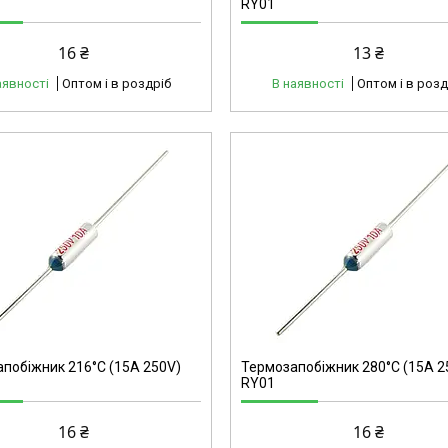
RY01
16 ₴
13 ₴
аявності
Оптом і в роздріб
В наявності
Оптом і в розд
40214
побіжник 216°C (15А 250V)
Термозапобіжник 280°C (15А 2
RY01
16 ₴
16 ₴