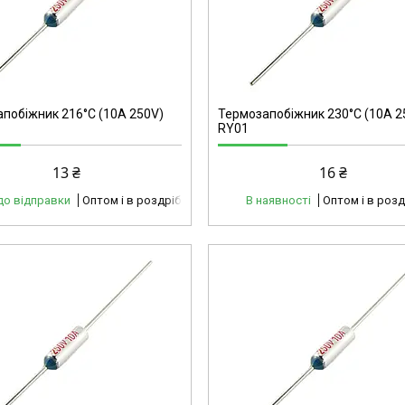
40199
побіжник 216°C (10А 250V)
Термозапобіжник 230°C (10А 2
RY01
13 ₴
16 ₴
до відправки
Оптом і в роздріб
В наявності
Оптом і в розд
40211