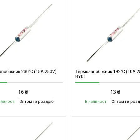
40183
побіжник 230°C (15А 250V)
Термозапобіжник 192°C (10А 2
RY01
16 ₴
13 ₴
аявності
Оптом і в роздріб
В наявності
Оптом і в розд