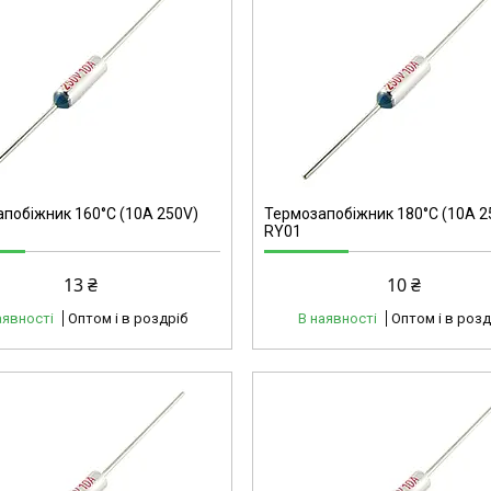
40176
побіжник 160°C (10А 250V)
Термозапобіжник 180°C (10А 2
RY01
13 ₴
10 ₴
аявності
Оптом і в роздріб
В наявності
Оптом і в розд