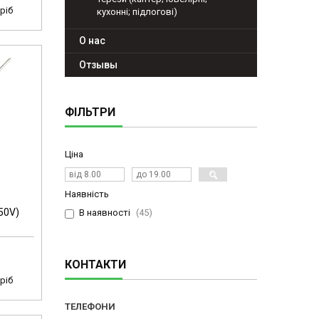
ріб
кухонні; підлогові)
О нас
Отзывы
ФІЛЬТРИ
Ціна
Наявність
50V)
В наявності
45
КОНТАКТИ
ріб