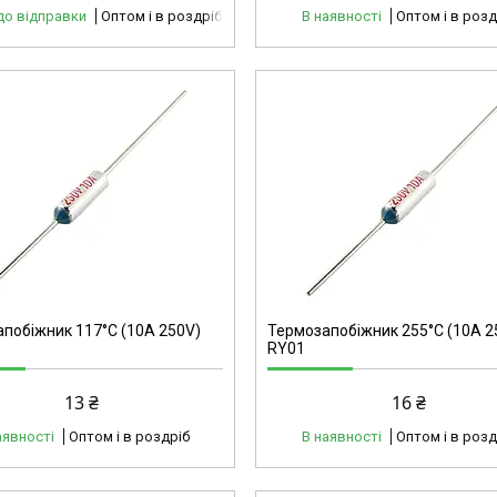
до відправки
Оптом і в роздріб
В наявності
Оптом і в розд
40209
побіжник 117°C (10А 250V)
Термозапобіжник 255°C (10А 2
RY01
13 ₴
16 ₴
аявності
Оптом і в роздріб
В наявності
Оптом і в розд