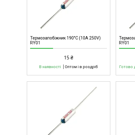
40190
Термозапобіжник 190°C (10А 250V)
Термоза
RY01
RY01
15 ₴
В наявності
Оптом і в роздріб
Готово 
40204