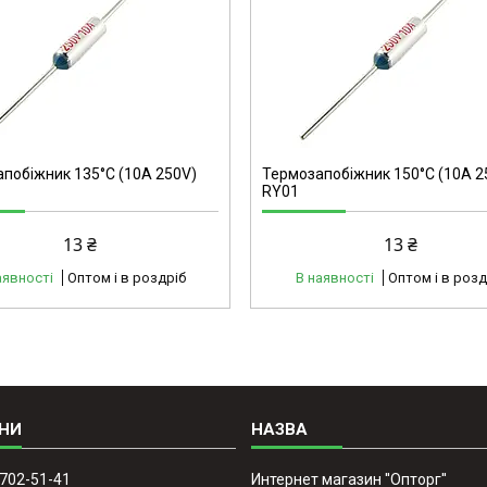
40160
побіжник 135°C (10А 250V)
Термозапобіжник 150°C (10А 2
RY01
13 ₴
13 ₴
аявності
Оптом і в роздріб
В наявності
Оптом і в розд
 702-51-41
Интернет магазин ''Опторг''