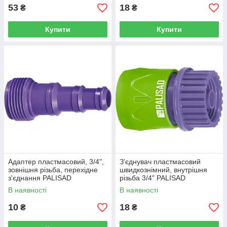
53
18
₴
₴
Купити
Купити
Адаптер пластмасовий, 3/4",
З'єднувач пластмасовий
зовнішня різьба, перехідне
швидкознімний, внутрішня
з'єднання PALISAD
різьба 3/4" PALISAD
В наявності
В наявності
10
18
₴
₴