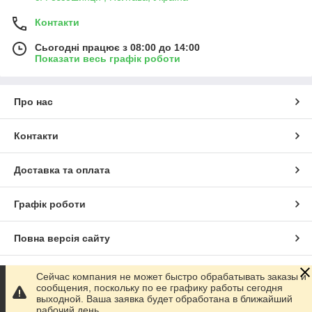
Контакти
Сьогодні працює з 08:00 до 14:00
Показати весь графік роботи
Про нас
Контакти
Доставка та оплата
Графік роботи
Повна версія сайту
Сайт створено на маркетплейсі
Prom.ua
Сейчас компания не может быстро обрабатывать заказы и
сообщения, поскольку по ее графику работы сегодня
выходной. Ваша заявка будет обработана в ближайший
Політика конфіденційності
рабочий день.