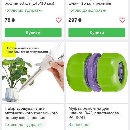
рослин 50 шт (145*10 мм)
шланг 15 м, 7 режимів
пістолет, з'єднувач, адаптер
Готово до відправки
Готово до відправки
Palisad
78
297
₴
₴
Купити
Купити
Набір зрошувачів для
Муфта ремонтна для
автоматичного крапельного
шланга, 3/4", пластмасова
поливу квітів і рослин
PALISAD
(зелений)
Готово до відправки
В наявності