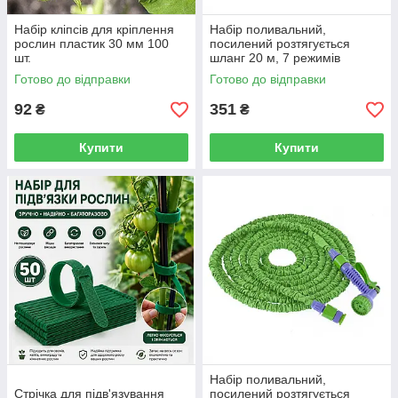
Набір кліпсів для кріплення
Набір поливальний,
рослин пластик 30 мм 100
посилений розтягується
шт.
шланг 20 м, 7 режимів
пістолет, з'єднувач, адаптер
Готово до відправки
Готово до відправки
Palisad
92
351
₴
₴
Купити
Купити
Набір поливальний,
Стрічка для підв'язування
посилений розтягується