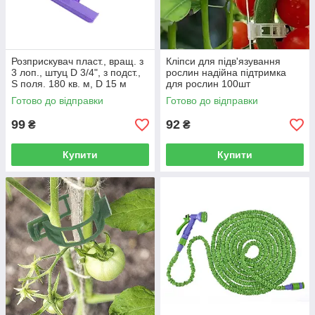
Розприскувач пласт., вращ. з
Кліпси для підв'язування
3 лоп., штуц D 3/4", з подст.,
рослин надійна підтримка
S поля. 180 кв. м, D 15 м
для рослин 100шт
PALISAD
Готово до відправки
Готово до відправки
99
92
₴
₴
Купити
Купити