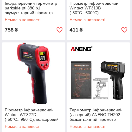
Інфрачервоний термометр
Пірометр інфрачервоний
parkside pti 380 b1
Wintact WT319B
акумуляторний пірометр
(-50°C...600°C)
Німеччина
Немає в наявності
Немає в наявності
758
411
₴
₴
Пірометр інфрачервоний
Термометр Інфрачервоний
Wintact WT327D
(лазерний) ANENG TH202 —
(-50°C...950°C), кольоровий
безконтактний пірометр
дисплей
-50~600 °C, лазерний
Немає в наявності
Немає в наявності
вказівник, професійний