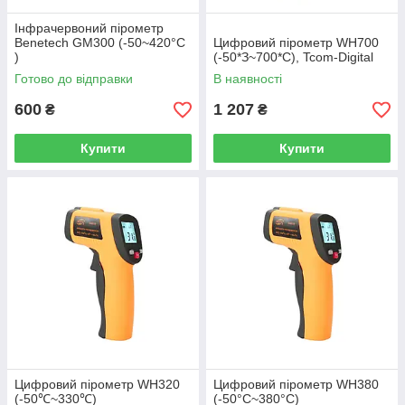
Інфрачервоний пірометр
Benetech GM300 (-50~420°C
Цифровий пірометр WH700
)
(-50*З~700*С), Tcom-Digital
Готово до відправки
В наявності
600
1 207
₴
₴
Купити
Купити
Цифровий пірометр WH320
Цифровий пірометр WH380
(-50℃~330℃)
(-50°С~380°С)