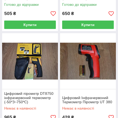
Готово до відправки
Готово до відправки
505
650
₴
₴
Купити
Купити
Цифровий пірометр DT8750
інфрачервоний термометр
Цифровий Інфрачервоний
(-50*З~750*С)
Термометр Пірометр UT 380
Немає в наявності
Немає в наявності
965
428
₴
₴