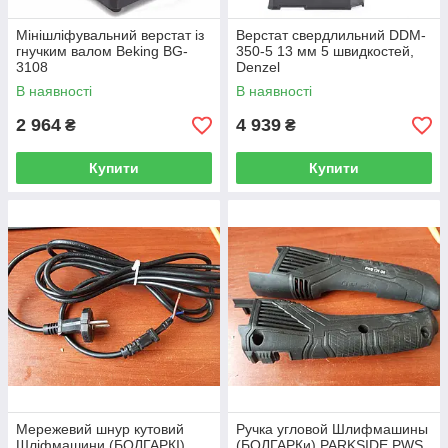
Мінішліфувальний верстат із
Верстат свердлильний DDM-
гнучким валом Beking BG-
350-5 13 мм 5 швидкостей,
3108
Denzel
В наявності
В наявності
2 964
4 939
₴
₴
Купити
Купити
Мережевий шнур кутовий
Ручка угловой Шлифмашины
Шліфмашини (БОЛГАРКІ)
(БОЛГАРКи) PARKSIDE PWS