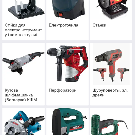
Стійки для
Електроточила
Станки
електроінструмент
у і комплектуючі
до них
Кутова
Перфоратори
Шуруповерты, эл.
шліфмашинка
дрели
(Болгарка) КШМ