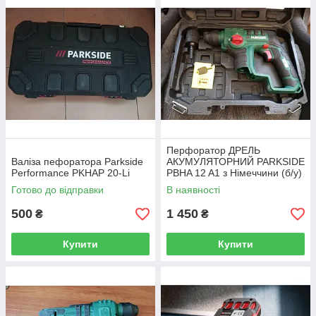
Перфоратор ДРЕЛЬ
Валіза пефоратора Parkside
АКУМУЛЯТОРНИЙ PARKSIDE
Performance PKHAP 20-Li
PBHA 12 A1 з Німеччини (б/у)
Готово до відправки
В наявності
500
1 450
₴
₴
Купити
Купити