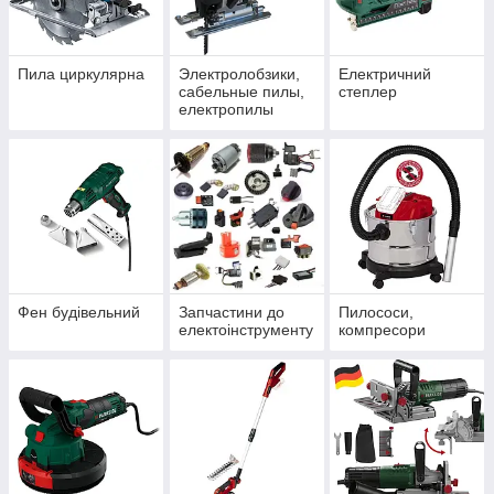
Пила циркулярна
Электролобзики,
Електричний
сабельные пилы,
степлер
електропилы
Фен будівельний
Запчастини до
Пилососи,
електоінструменту
компресори