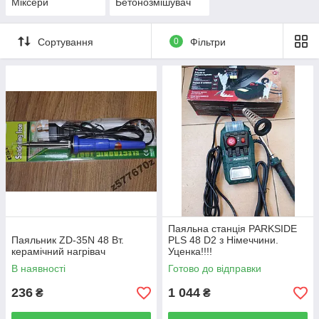
Міксери
Бетонозмішувач
Сортування
0
Фільтри
Паяльна станція PARKSIDE
Паяльник ZD-35N 48 Вт.
PLS 48 D2 з Німеччини.
керамічний нагрівач
Уценка!!!!
В наявності
Готово до відправки
236
1 044
₴
₴