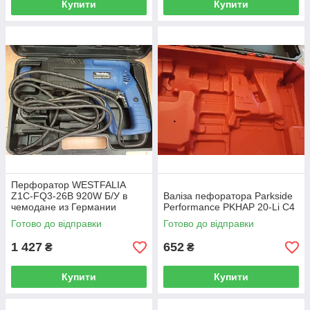
Купити
Купити
Перфоратор WESTFALIA
Z1C-FQ3-26B 920W Б/У в
Валіза пефоратора Parkside
чемодане из Германии
Performance PKHAP 20-Li C4
Готово до відправки
Готово до відправки
1 427
652
₴
₴
Купити
Купити