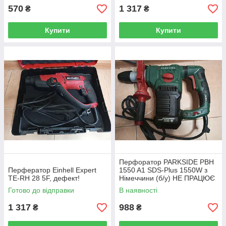
570
1 317
₴
₴
Купити
Купити
Перфоратор PARKSIDE PBH
Перфератор Einhell Expert
1550 A1 SDS-Plus 1550W з
TE-RH 28 5F, дефект!
Німеччини (б/у) НЕ ПРАЦЮЄ
095307
Готово до відправки
В наявності
1 317
988
₴
₴