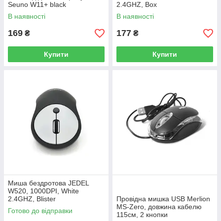
Seuno W11+ black
2.4GHZ, Box
В наявності
В наявності
169
177
₴
₴
Купити
Купити
Миша бездротова JEDEL
W520, 1000DPI, White
2.4GHZ, Blister
Провідна мишка USB Merlion
MS-Zero, довжина кабелю
Готово до відправки
115см, 2 кнопки