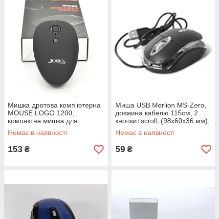
Мишка дротова комп'ютерна
Миша USB Merlion MS-Zero,
MOUSE LOGO 1200,
довжина кабелю 115см, 2
компактна мишка для
кнопки+scroll, (98х60х36 мм),
комп'ютера.
Black, Q200
Немає в наявності
Немає в наявності
153
59
₴
₴