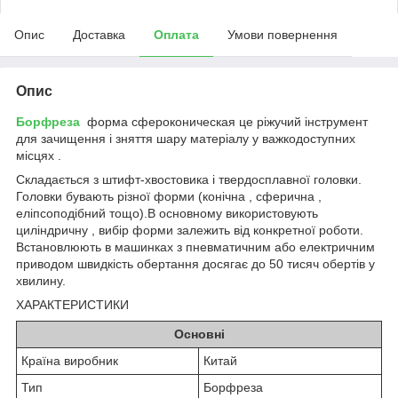
Опис
Доставка
Оплата
Умови повернення
Опис
Борфреза
форма сфероконическая це ріжучий інструмент
для зачищення і зняття шару матеріалу у важкодоступних
місцях .
Складається з штифт-хвостовика і твердосплавної головки.
Головки бувають різної форми (конічна , сферична ,
еліпсоподібний тощо).В основному використовують
циліндричну , вибір форми залежить від конкретної роботи.
Встановлюють в машинках з пневматичним або електричним
приводом швидкість обертання досягає до 50 тисяч обертів у
хвилину.
ХАРАКТЕРИСТИКИ
Основні
Країна виробник
Китай
Тип
Борфреза