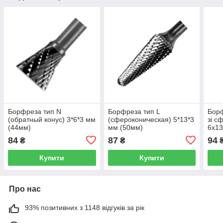
Борфреза тип N
Борфреза тип L
Борф
(обратный конус) 3*6*3 мм
(сфероконическая) 5*13*3
зі с
(44мм)
мм (50мм)
6x13
84
87
94
₴
₴
Купити
Купити
Про нас
93% позитивних з 1148 відгуків за рік