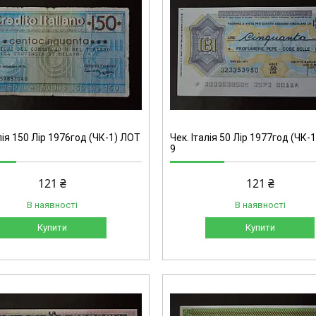
лія 150 Лір 1976год (ЧК-1) ЛОТ
Чек. Італія 50 Лір 1977год (ЧК-
9
121 ₴
121 ₴
В наявності
В наявності
Купити
Купити