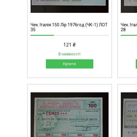
Чек. Італія 150 Лір 1976год (ЧК-1) ЛОТ
Чек. Іта
35
28
121 ₴
В наявності
Купити