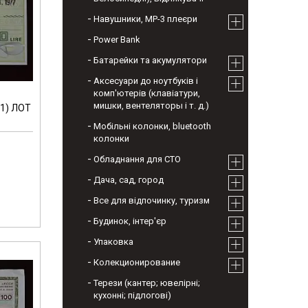
Навушники, МР-3 плеєри
Power Bank
Батарейки та акумулятори
Аксесуари до ноутбуків і
комп'ютерів (клавіатури,
мишки, вентеляторы і т. д.)
-1) ЛОТ
Мобільні колонки, bluetooth
колонки
Обладнання для СТО
Дача, сад, город
Все для відпочинку, туризм
Будинок, інтер'єр
Упаковка
Колекционирование
Терези (кантер; ювелірні;
кухонні; підлогові)