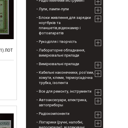
Радіотехнічний інструмент
Лупи, лампи-лупи
Блоки живлення,для зарядки
ноутбуків та
планшетів,відеокамер і
фотоапаратів
Рукоділля і творчість
-1) ЛОТ
Лабораторне обладнання,
вимірювальні прилади
Вимірювальні прилади
Кабельні наконечники, роз'єми,
хомути, клеми, термоусадочна
трубка, ізолента
Все для ремонту, інструменти
Автоаксесуари, електрика,
автоприборы
Радіокомпоненти
Ліхтарики (ручні, налобні,
велосипедні), відлякувачі