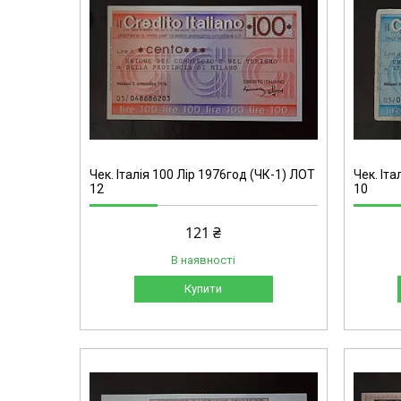
Чек. Італія 100 Лір 1976год (ЧК-1) ЛОТ
Чек. Іта
12
10
121 ₴
В наявності
Купити