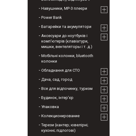
Навушники, МР-3 плеєри
Power Bank
Батарейки та акумулятори
Аксесуари до ноутбуків і
комп'ютерів (клавіатури,
мишки, вентеляторы і т. д.)
Мобільні колонки, bluetooth
колонки
Обладнання для СТО
Дача, сад, город
Все для відпочинку, туризм
Будинок, інтер'єр
Упаковка
Колекционирование
Терези (кантер; ювелірні;
кухонні; підлогові)