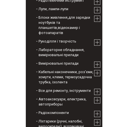
Радіотехнічний інструмент
Лупи, лампи-лупи
Блоки живлення,для зарядки
ноутбуків та
планшетів,відеокамер і
фотоапаратів
Рукоділля і творчість
Лабораторне обладнання,
вимірювальні прилади
Вимірювальні прилади
Кабельні наконечники, роз'єми,
хомути, клеми, термоусадочна
трубка, ізолента
Все для ремонту, інструменти
Автоаксесуари, електрика,
автоприборы
Радіокомпоненти
Ліхтарики (ручні, налобні,
велосипедні), відлякувачі