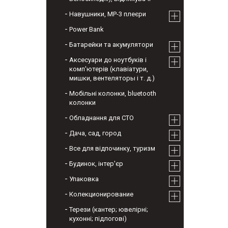
Навушники, МР-3 плеєри
Power Bank
Батарейки та акумулятори
Аксесуари до ноутбуків і
комп'ютерів (клавіатури,
мишки, вентеляторы і т. д.)
Мобільні колонки, bluetooth
колонки
Обладнання для СТО
Дача, сад, город
Все для відпочинку, туризм
Будинок, інтер'єр
Упаковка
Колекционирование
Терези (кантер; ювелірні;
кухонні; підлогові)