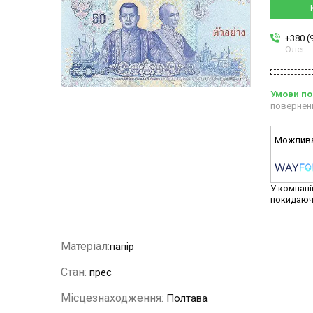
+380 (
Олег
повернен
У компані
покидаюч
Матеріал:
папір
Стан:
прес
Місцезнаходження:
Полтава