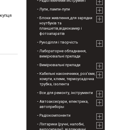
Радіотехнічний інструмент
Лупи, лампи-лупи
окупця
Блоки живлення,для зарядки
ноутбуків та
планшетів,відеокамер і
фотоапаратів
Рукоділля і творчість
Лабораторне обладнання,
вимірювальні прилади
Вимірювальні прилади
Кабельні наконечники, роз'єми,
хомути, клеми, термоусадочна
трубка, ізолента
Все для ремонту, інструменти
Автоаксесуари, електрика,
автоприборы
Радіокомпоненти
Ліхтарики (ручні, налобні,
велосипедні), відлякувачі