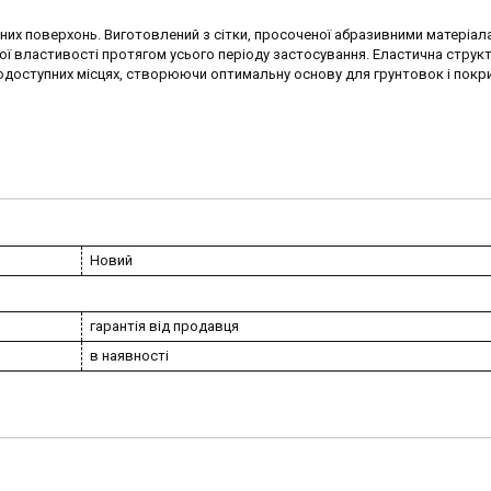
их поверхонь. Виготовлений з сітки, просоченої абразивними матеріал
ої властивості протягом усього періоду застосування. Еластична струк
доступних місцях, створюючи оптимальну основу для грунтовок і покр
Новий
гарантія від продавця
в наявності