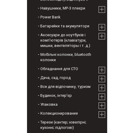
Навушники, МР-3 плеєри
Power Bank
Батарейки та акумулятори
Аксесуари до ноутбуків і
комп'ютерів (клавіатури,
мишки, вентеляторы і т. д.)
Мобільні колонки, bluetooth
колонки
Обладнання для СТО
Дача, сад, город
Все для відпочинку, туризм
Будинок, інтер'єр
Упаковка
Колекционирование
Терези (кантер; ювелірні;
кухонні; підлогові)