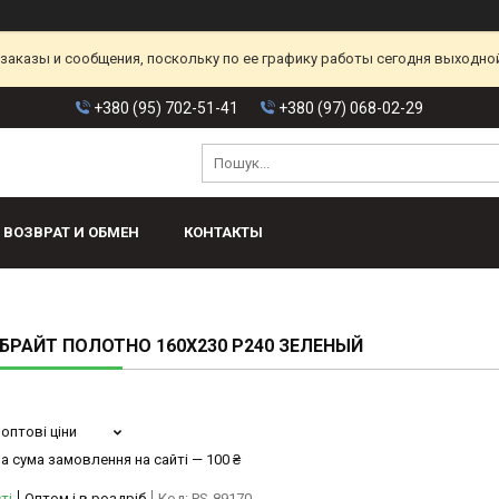
аказы и сообщения, поскольку по ее графику работы сегодня выходной
+380 (95) 702-51-41
+380 (97) 068-02-29
ВОЗВРАТ И ОБМЕН
КОНТАКТЫ
БРАЙТ ПОЛОТНО 160X230 P240 ЗЕЛЕНЫЙ
оптові ціни
а сума замовлення на сайті — 100 ₴
ті
Оптом і в роздріб
Код:
PS-89170