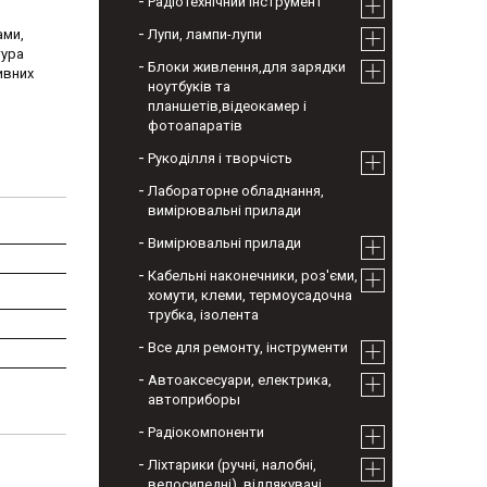
Радіотехнічний інструмент
ами,
Лупи, лампи-лупи
тура
Блоки живлення,для зарядки
ивних
ноутбуків та
планшетів,відеокамер і
фотоапаратів
Рукоділля і творчість
Лабораторне обладнання,
вимірювальні прилади
Вимірювальні прилади
Кабельні наконечники, роз'єми,
хомути, клеми, термоусадочна
трубка, ізолента
Все для ремонту, інструменти
Автоаксесуари, електрика,
автоприборы
Радіокомпоненти
Ліхтарики (ручні, налобні,
велосипедні), відлякувачі