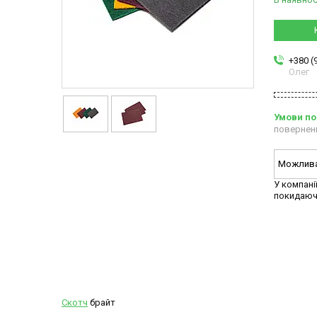
+380 (
Олег
повернен
У компані
покидаюч
Скотч
брайт