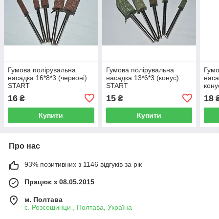
Гумова полірувальна
Гумова полірувальна
Гумо
насадка 16*8*3 (червоні)
насадка 13*6*3 (конус)
наса
START
START
кону
16
15
18
₴
₴
Купити
Купити
Про нас
93% позитивних з 1146 відгуків за рік
Працює з 08.05.2015
м. Полтава
с. Розсошинци , Полтава, Україна