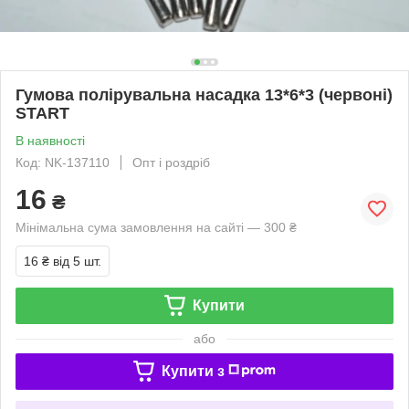
Гумова полірувальна насадка 13*6*3 (червоні)
START
В наявності
Код: NK-137110
Опт і роздріб
16
₴
Мінімальна сума замовлення на сайті — 300 ₴
16 ₴
від 5 шт.
Купити
або
Купити з