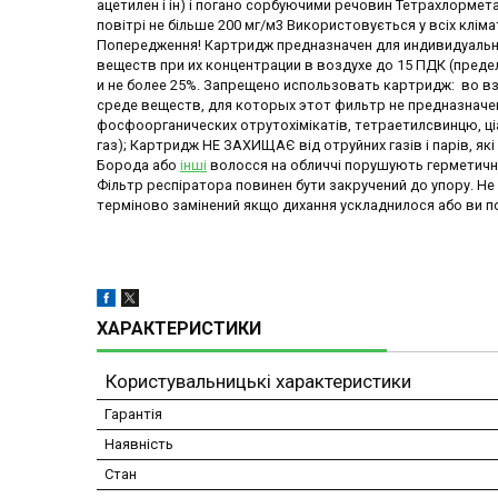
ацетилен і ін) і погано сорбуючими речовин Тетрахлормета
повітрі не більше 200 мг/м3 Використовується у всіх кліма
Попередження! Картридж предназначен для индивидуальн
веществ при их концентрации в воздухе до 15 ПДК (пред
и не более 25%. Запрещено использовать картридж: во вз
среде веществ, для которых этот фильтр не предназначен;
фосфоорганических отрутохімікатів, тетраетилсвинцю, 
газ); Картридж НЕ ЗАХИЩАЄ від отруйних газів і парів, я
Борода або
інші
волосся на обличчі порушують герметичні
Фільтр респіратора повинен бути закручений до упору. Не
терміново замінений якщо дихання ускладнилося або ви поч
ХАРАКТЕРИСТИКИ
Користувальницькі характеристики
Гарантія
Наявність
Стан