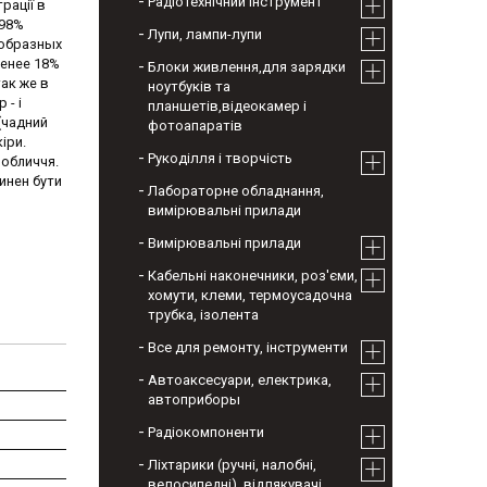
Радіотехнічний інструмент
рації в
 98%
Лупи, лампи-лупи
ообразных
менее 18%
Блоки живлення,для зарядки
ак же в
ноутбуків та
 - і
планшетів,відеокамер і
(чадний
фотоапаратів
іри.
Рукоділля і творчість
 обличчя.
инен бути
Лабораторне обладнання,
вимірювальні прилади
Вимірювальні прилади
Кабельні наконечники, роз'єми,
хомути, клеми, термоусадочна
трубка, ізолента
Все для ремонту, інструменти
Автоаксесуари, електрика,
автоприборы
Радіокомпоненти
Ліхтарики (ручні, налобні,
велосипедні), відлякувачі