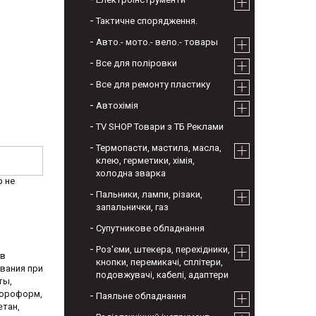
Тактичне спорядження.
Авто.- мото.- вело.- товары
Все для поліровки
Все для ремонту пластику
Автохімія
TV SHOP Товари з ТБ Реклами
Термопасти, мастила, масла,
клею, герметики, хімія,
холодна зварка
р не
Пальники, лампи, різаки,
запальнички, газ
Супутникове обладнання
Роз'єми, штекера, перехідники,
 в
кнопки, перемикачі, сплітери,
ования при
подовжувачі, кабелі, адаптери
ты,
лороформ,
Паяльне обладнання
етан,