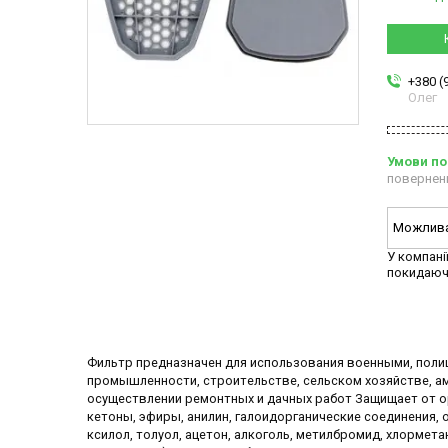
+380 (
Олег
повернен
У компані
покидаюч
Фильтр предназначен для использования военными, полиц
промышленности, строительстве, сельском хозяйстве, ам
осуществлении ремонтных и дачных работ Защищает от 
кетоны, эфиры, анилин, галоидорганические соединения, 
ксилол, толуол, ацетон, алкоголь, метилбромид, хлорметан