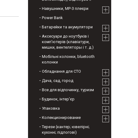
Навушники, МР-3 плеєри
Power Bank
Батарейки та акумулятори
Аксесуари до ноутбуків і
комп'ютерів (клавіатури,
мишки, вентеляторы і т. д.)
Мобільні колонки, bluetooth
колонки
Обладнання для СТО
Дача, сад, город
Все для відпочинку, туризм
Будинок, інтер'єр
Упаковка
Колекционирование
Терези (кантер; ювелірні;
кухонні; підлогові)