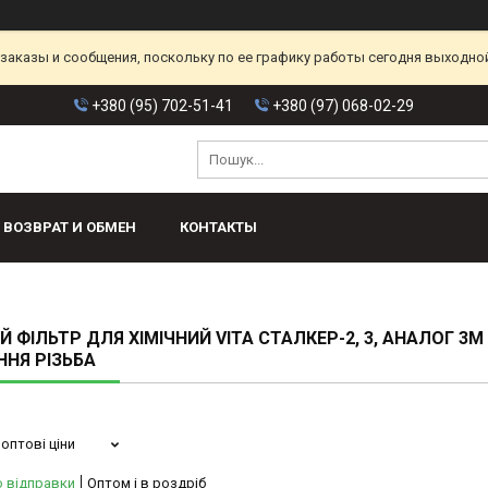
аказы и сообщения, поскольку по ее графику работы сегодня выходной
+380 (95) 702-51-41
+380 (97) 068-02-29
ВОЗВРАТ И ОБМЕН
КОНТАКТЫ
Й ФІЛЬТР ДЛЯ ХІМІЧНИЙ VITA СТАЛКЕР-2, 3, АНАЛОГ 3М
ННЯ РІЗЬБА
оптові ціни
о відправки
Оптом і в роздріб