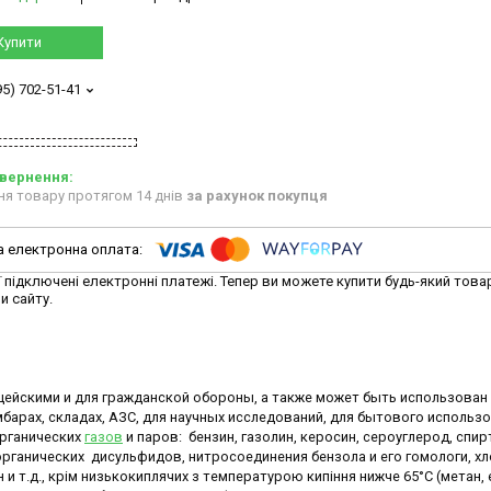
Купити
95) 702-51-41
ня товару протягом 14 днів
за рахунок покупця
ї підключені електронні платежі. Тепер ви можете купити будь-який това
и сайту.
ейскими и для гражданской обороны, а также может быть использован
барах, складах, АЗС, для научных исследований, для бытового использ
органических
газов
и паров: бензин, газолин, керосин, сероуглерод, спир
органических дисульфидов, нитросоединения бензола и его гомологи, х
 и т.д., крім низькокиплячих з температурою кипіння нижче 65°С (метан, 