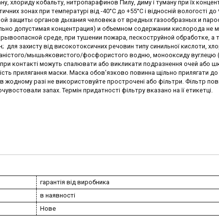
ну, хлориду кобальту, нитропарафинов Пилу, диму і туману при їх концент
тичних зонах при температурі від -40°С до +55°С і відносній вологості до
ой защиты органов дыхания человека от вредных газообразных и пар
ельно допустимая концентрация) и объемном содержании кислорода не 
рывоопасной среде, при тушении пожара, пескоструйной обработке, а т
 для захисту від високотоксичних речовин типу синильної кислоти, хлор
ціаністого/мышьяковистого/фосфористого водню, монооксиду вуглецю 
кі при контакті можуть спалювати або викликати подразнення очей або шк
сть прилягання маски. Маска обов'язково повинна щільно прилягати до
 в жодному разі не використовуйте прострочені або фільтри. Фільтр пов
увостовали запах. Термін придатності фільтру вказано на її етикетці.
гарантія від виробника
в наявності
Нове