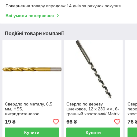
Повернення товару впродовж 14 днів за рахунок покупця
Всі умови повернення
Подібні товари компанії
Свердло по металу, 6,5
Сверло по дереву
Свер
мм, HSS,
шнековое, 12 х 230 мм, 6-
перо
нитридтитановое
гранный хвостовик// Matrix
хвос
покриття, циліндричний
19
66
76
₴
₴
хвостовик MATRIX
Купити
Купити