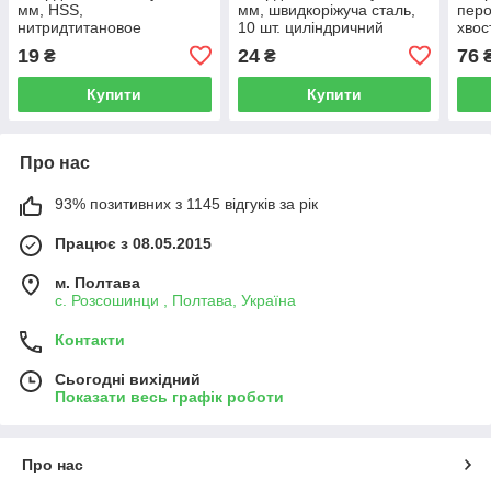
мм, HSS,
мм, швидкоріжуча сталь,
перо
нитридтитановое
10 шт. циліндричний
хвос
покриття, циліндричний
хвостовик
19
24
76
₴
₴
хвостовик MATRIX
Купити
Купити
Про нас
93% позитивних з 1145 відгуків за рік
Працює з 08.05.2015
м. Полтава
с. Розсошинци , Полтава, Україна
Контакти
Сьогодні вихідний
Показати весь графік роботи
Про нас