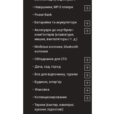
Навушники, МР-3 плеєри
Power Bank
Батарейки та акумулятори
Аксесуари до ноутбуків і
комп'ютерів (клавіатури,
мишки, вентеляторы і т. д.)
Мобільні колонки, bluetooth
колонки
Обладнання для СТО
Дача, сад, город
Все для відпочинку, туризм
Будинок, інтер'єр
Упаковка
Колекционирование
Терези (кантер; ювелірні;
кухонні; підлогові)