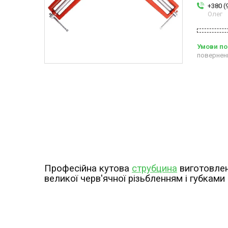
+380 (
Олег
повернен
Професійна кутова
струбцина
виготовлен
великої черв'ячної різьбленням і губкам