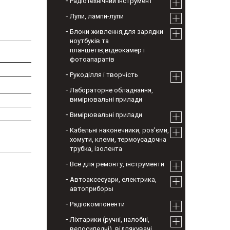
Радіотехнічний інструмент
Лупи, лампи-лупи
Блоки живлення,для зарядки
ноутбуків та
планшетів,відеокамер і
фотоапаратів
Рукоділля і творчість
Лабораторне обладнання,
вимірювальні прилади
Вимірювальні прилади
Кабельні наконечники, роз'єми,
хомути, клеми, термоусадочна
трубка, ізолента
Все для ремонту, інструменти
Автоаксесуари, електрика,
автоприборы
Радіокомпоненти
Ліхтарики (ручні, налобні,
велосипедні), відлякувачі