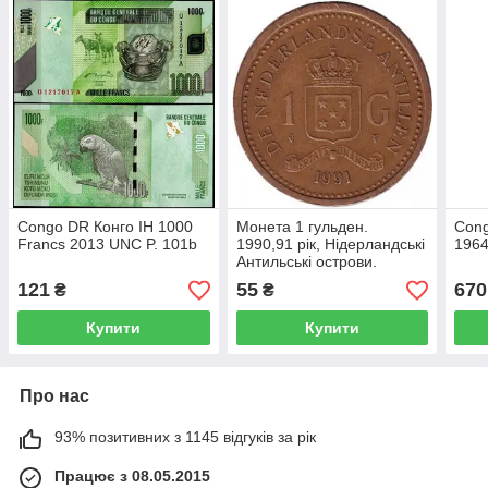
Congo DR Конго ІН 1000
Монета 1 гульден.
Cong
Francs 2013 UNC P. 101b
1990,91 рік, Нідерландські
1964
Антильські острови.
121
55
670
₴
₴
Купити
Купити
Про нас
93% позитивних з 1145 відгуків за рік
Працює з 08.05.2015