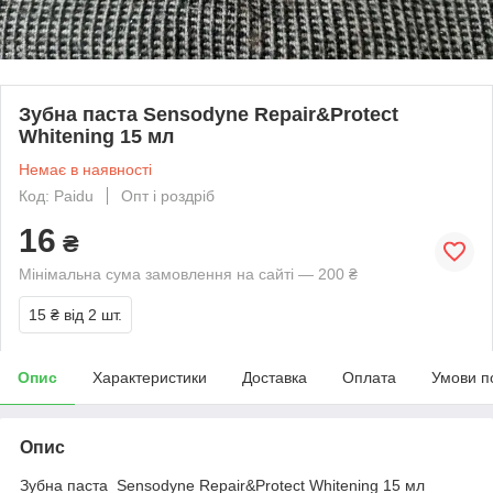
Зубна паста Sensodyne Repair&Protect
Whitening 15 мл
Немає в наявності
Код: Paidu
Опт і роздріб
16
₴
Мінімальна сума замовлення на сайті — 200 ₴
15 ₴
від 2 шт.
Опис
Характеристики
Доставка
Оплата
Умови п
Опис
Зубна паста Sensodyne Repair&Protect Whitening 15 мл