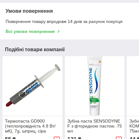
Умови повернення
Повернення товару впродовж 14 днів за рахунок покупця
Всі умови повернення
Подібні товари компанії
Термопаста GD900
Зубна паста SENSODYNE
Зубн
(теплопровідність 4.8 Вт/
F з фторидною пастою. 75
KOMP
мК), 7g, шприц, сіра
мл
75м