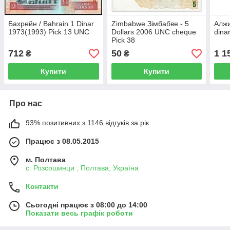
Бахрейн / Bahrain 1 Dinar
Zimbabwe Зімбабве - 5
Алжи
1973(1993) Pick 13 UNC
Dollars 2006 UNC cheque
dina
Pick 38
712
50
1 1
₴
₴
Купити
Купити
Про нас
93% позитивних з 1146 відгуків за рік
Працює з 08.05.2015
м. Полтава
с. Розсошинци , Полтава, Україна
Контакти
Сьогодні працює з 08:00 до 14:00
Показати весь графік роботи