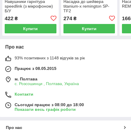
Навушники гарнітура
Насадка до шейвера
Наса
speedlink (з мікрофоном)
titanium-x remington SP-
REM
Б/У
TF2
422
274
166
₴
₴
Купити
Купити
Про нас
93% позитивних з 1148 відгуків за рік
Працює з 08.05.2015
м. Полтава
с. Розсошинци , Полтава, Україна
Контакти
Сьогодні працює з 08:00 до 18:00
Показати весь графік роботи
Про нас