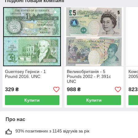
Подібні товари компанії
Guernsey Гернси - 1
Великобританія - 5
Комо
Pound 2016. UNC
Pounds 2002 - P. 391c
200
UNC
329
988
823
₴
₴
Купити
Купити
Про нас
93% позитивних з 1145 відгуків за рік