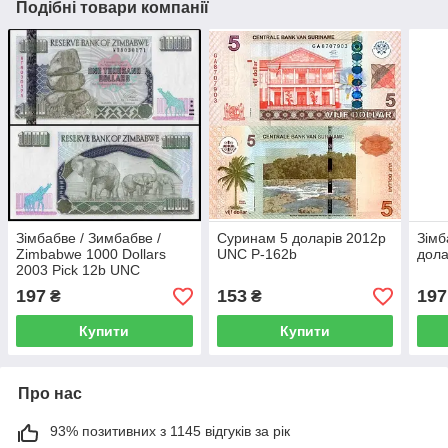
Подібні товари компанії
Зімбабве / Зимбабве /
Суринам 5 доларів 2012р
Зімб
Zimbabwe 1000 Dollars
UNC P-162b
дола
2003 Pick 12b UNC
197
153
197
₴
₴
Купити
Купити
Про нас
93% позитивних з 1145 відгуків за рік