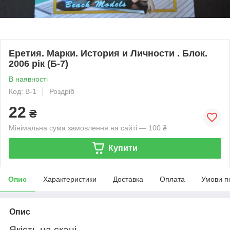
Еретия. Марки. История и Личности . Блок.
2006 рік (Б-7)
В наявності
Код: В-1
Роздріб
22
₴
Мінімальна сума замовлення на сайті — 100 ₴
Купити
Опис
Характеристики
Доставка
Оплата
Умови п
Опис
Якість на скані.