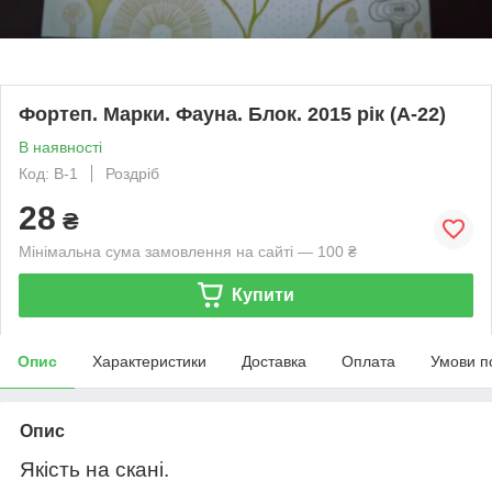
Фортеп. Марки. Фауна. Блок. 2015 рік (А-22)
В наявності
Код: В-1
Роздріб
28
₴
Мінімальна сума замовлення на сайті — 100 ₴
Купити
Опис
Характеристики
Доставка
Оплата
Умови п
Опис
Якість на скані.