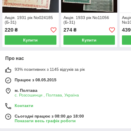
Акція. 1931 рік No024185
Акція. 1933 рік No11056
Акці
(Б-31)
(Б-31)
No10
220
274
439
₴
₴
Купити
Купити
Про нас
93% позитивних з 1145 відгуків за рік
Працює з 08.05.2015
м. Полтава
с. Розсошинци , Полтава, Україна
Контакти
Сьогодні працює з 08:00 до 18:00
Показати весь графік роботи