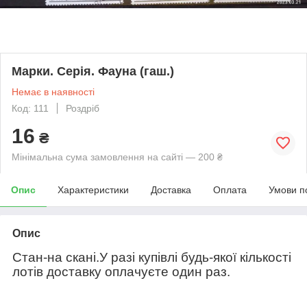
Марки. Серія. Фауна (гаш.)
Немає в наявності
Код: 111
Роздріб
16
₴
Мінімальна сума замовлення на сайті — 200 ₴
Опис
Характеристики
Доставка
Оплата
Умови п
Опис
Стан-на скані.У разі купівлі будь-якої кількості
лотів доставку оплачуєте один раз.