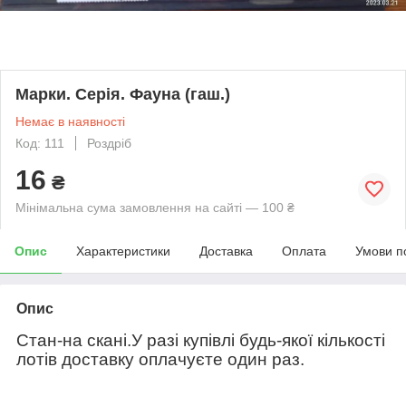
Марки. Серія. Фауна (гаш.)
Немає в наявності
Код: 111
Роздріб
16
₴
Мінімальна сума замовлення на сайті — 100 ₴
Опис
Характеристики
Доставка
Оплата
Умови п
Опис
Стан-на скані.У разі купівлі будь-якої кількості
лотів доставку оплачуєте один раз.