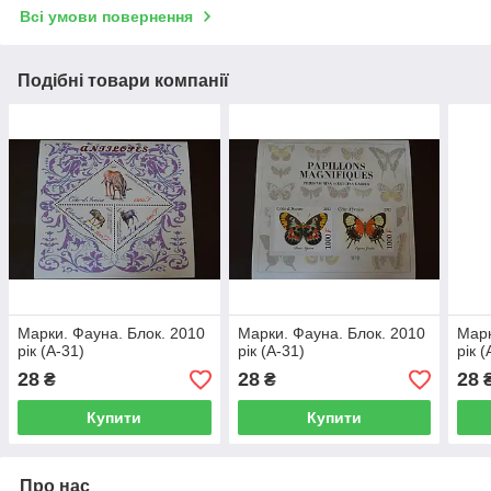
Всі умови повернення
Подібні товари компанії
Марки. Фауна. Блок. 2010
Марки. Фауна. Блок. 2010
Марк
рік (А-31)
рік (А-31)
рік (
28
28
28
₴
₴
Купити
Купити
Про нас