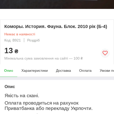
Коморы. История. Фауна. Блок. 2010 рік (Б-4)
Немає в наявності
Код: В921
Роздріб
13
₴
Мінімальна сума замовлення на сайті — 100 ₴
Опис
Характеристики
Доставка
Оплата
Умови п
Опис
Якість на скані.
Оплата проводиться на рахунок
Приватбанка або перекладу Укрпочти.