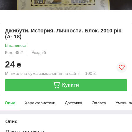
Джибути. История. Личности. Блок. 2010 рік
(А- 18)
В наявності
Код: В921
Роздріб
24
₴
Мінімальна сума замовлення на сайті — 100 ₴
Купити
Опис
Характеристики
Доставка
Оплата
Умови п
Опис
Якість на скані.