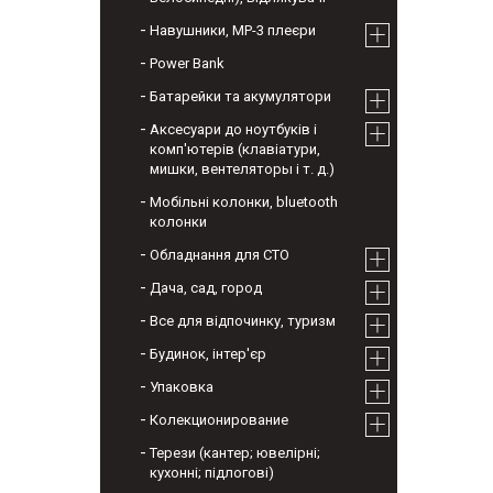
Навушники, МР-3 плеєри
Power Bank
Батарейки та акумулятори
Аксесуари до ноутбуків і
комп'ютерів (клавіатури,
мишки, вентеляторы і т. д.)
Мобільні колонки, bluetooth
колонки
Обладнання для СТО
Дача, сад, город
Все для відпочинку, туризм
Будинок, інтер'єр
Упаковка
Колекционирование
Терези (кантер; ювелірні;
кухонні; підлогові)