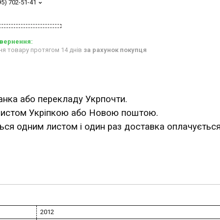
95) 702-51-41
ня товару протягом 14 днів
за рахунок покупця
анка або перекладу Укрпочти.
 листом Укріпкою або Новою поштою.
ться одним листом і один раз доставка оплачується
2012