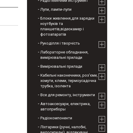
Радіотехнічний інструмент
Лупи, лампи-лупи
Блоки живлення,для зарядки
ноутбуків та
планшетів,відеокамер і
фотоапаратів
Рукоділля і творчість
Лабораторне обладнання,
вимірювальні прилади
Вимірювальні прилади
Кабельні наконечники, роз'єми,
хомути, клеми, термоусадочна
трубка, ізолента
Все для ремонту, інструменти
Автоаксесуари, електрика,
автоприборы
Радіокомпоненти
Ліхтарики (ручні, налобні,
велосипедні), відлякувачі