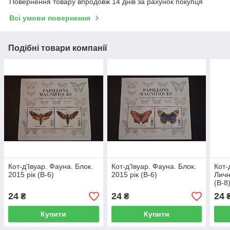
Повернення товару впродовж 14 днів за рахунок покупця
Всі умови повернення
Подібні товари компанії
Кот-д'Івуар. Фауна. Блок.
Кот-д'Івуар. Фауна. Блок.
Кот-
2015 рік (В-6)
2015 рік (В-6)
Личн
(В-8
24
24
24
₴
₴
Купити
Купити