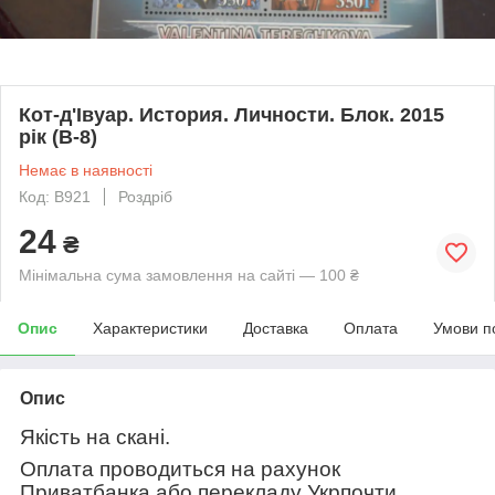
Кот-д'Івуар. История. Личности. Блок. 2015
рік (В-8)
Немає в наявності
Код: В921
Роздріб
24
₴
Мінімальна сума замовлення на сайті — 100 ₴
Опис
Характеристики
Доставка
Оплата
Умови п
Опис
Якість на скані.
Оплата проводиться на рахунок
Приватбанка або перекладу Укрпочти.