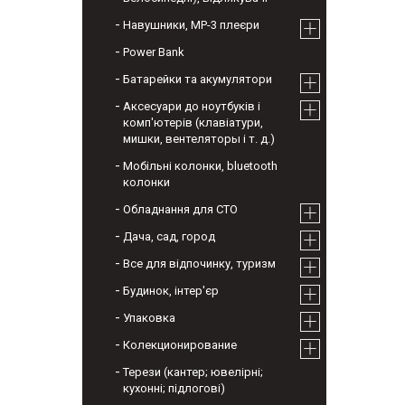
Навушники, МР-3 плеєри
Power Bank
Батарейки та акумулятори
Аксесуари до ноутбуків і
комп'ютерів (клавіатури,
мишки, вентеляторы і т. д.)
Мобільні колонки, bluetooth
колонки
Обладнання для СТО
Дача, сад, город
Все для відпочинку, туризм
Будинок, інтер'єр
Упаковка
Колекционирование
Терези (кантер; ювелірні;
кухонні; підлогові)