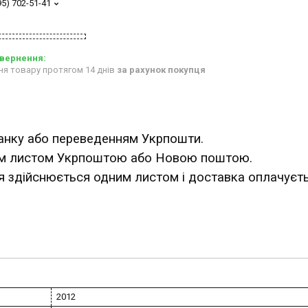
95) 702-51-41
ня товару протягом 14 днів
за рахунок покупця
анку або переведенням Укрпошти.
ним листом Укрпоштою або Новою поштою.
ня здійснюється одним листом і доставка оплачуєт
2012