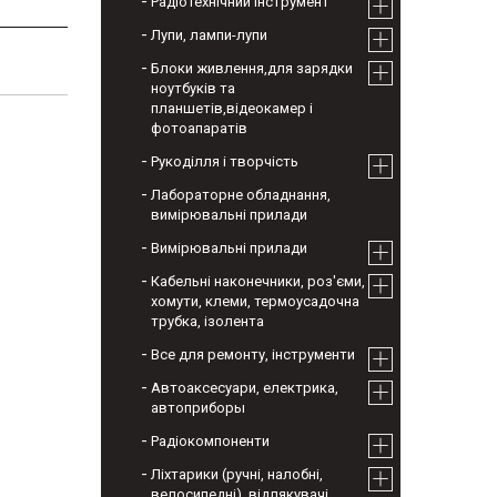
Радіотехнічний інструмент
Лупи, лампи-лупи
Блоки живлення,для зарядки
ноутбуків та
планшетів,відеокамер і
фотоапаратів
Рукоділля і творчість
Лабораторне обладнання,
вимірювальні прилади
Вимірювальні прилади
Кабельні наконечники, роз'єми,
хомути, клеми, термоусадочна
трубка, ізолента
Все для ремонту, інструменти
Автоаксесуари, електрика,
автоприборы
Радіокомпоненти
Ліхтарики (ручні, налобні,
велосипедні), відлякувачі