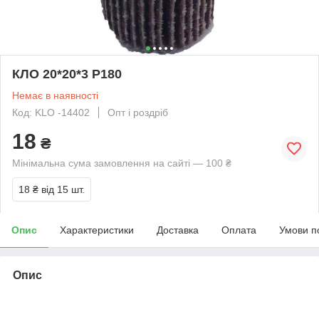
КЛО 20*20*3 Р180
Немає в наявності
Код: KLO -14402
Опт і роздріб
18
₴
Мінімальна сума замовлення на сайті — 100 ₴
18 ₴
від 15 шт.
Опис
Характеристики
Доставка
Оплата
Умови п
Опис