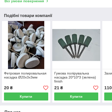
Всі умови повернення
Подібні товари компанії
Фетровая полировальная
Гумова полірувальна
Захи
насадка Ø20х3x3мм
насадка 20*10*3 (зелена)
finish
20
21
110
₴
₴
Купити
Купити