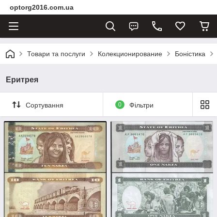
optorg2016.com.ua
Товари та послуги
Колекционирование
Боністика
Еритрея
Сортування
0
Фільтри