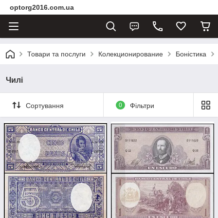
optorg2016.com.ua
Товари та послуги
Колекционирование
Боністика
Чилі
Сортування
0
Фільтри