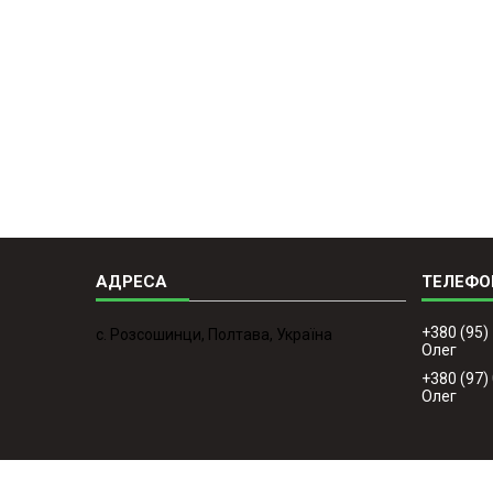
+380 (95)
с. Розсошинци, Полтава, Україна
Олег
+380 (97)
Олег