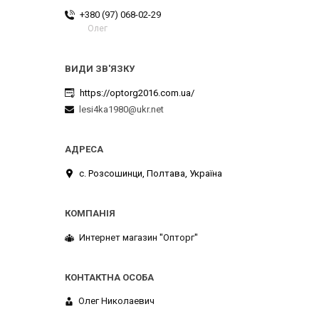
+380 (97) 068-02-29
Олег
https://optorg2016.com.ua/
lesi4ka1980@ukr.net
с. Розсошинци, Полтава, Україна
Интернет магазин ''Опторг''
Олег Николаевич