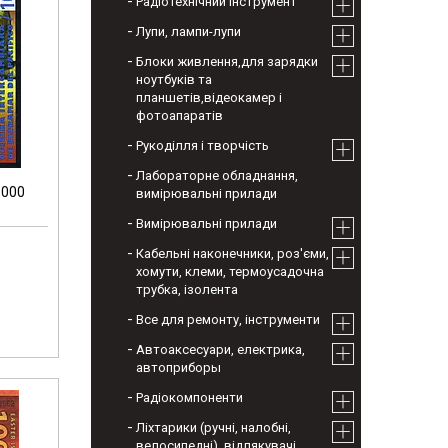
Радіотехнічний інструмент
Лупи, лампи-лупи
Блоки живлення,для зарядки
ноутбуків та
планшетів,відеокамер і
фотоапаратів
Рукоділля і творчість
Лабораторне обладнання,
1000
вимірювальні прилади
Вимірювальні прилади
Кабельні наконечники, роз'єми,
хомути, клеми, термоусадочна
трубка, ізолента
Все для ремонту, інструменти
Автоаксесуари, електрика,
автоприборы
Радіокомпоненти
Ліхтарики (ручні, налобні,
велосипедні), відлякувачі