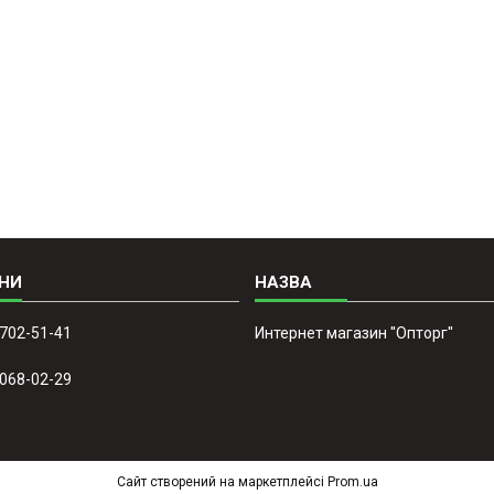
 702-51-41
Интернет магазин ''Опторг''
 068-02-29
Сайт створений на маркетплейсі
Prom.ua