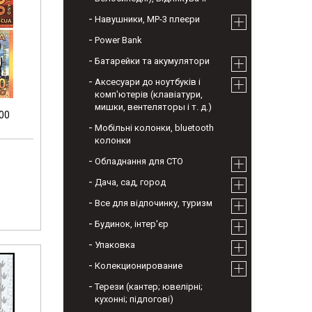
Навушники, МР-3 плеєри
Power Bank
Батарейки та акумулятори
Аксесуари до ноутбуків і
комп'ютерів (клавіатури,
мишки, вентеляторы і т. д.)
500
Мобільні колонки, bluetooth
колонки
Обладнання для СТО
Дача, сад, город
Все для відпочинку, туризм
Будинок, інтер'єр
Упаковка
Колекционирование
Терези (кантер; ювелірні;
кухонні; підлогові)