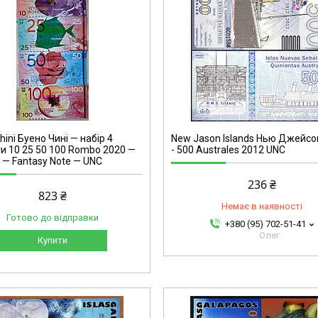
ini Буено Чині — набір 4
New Jason Islands Нью Джейсон
и 10 25 50 100 Rombo 2020 —
- 500 Australes 2012 UNC
 — Fantasy Note — UNC
236 ₴
823 ₴
Немає в наявності
Готово до відправки
+380 (95) 702-51-41
Олег
Купити