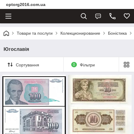
optorg2016.com.ua
Товари та послуги
Колекционирование
Боністика
Югославія
Сортування
0
Фільтри