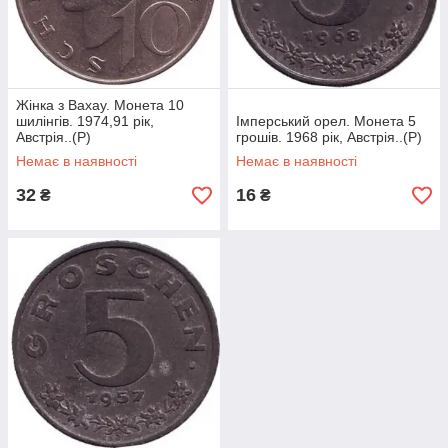
Жінка з Вахау. Монета 10
шилінгів. 1974,91 рік,
Імперський орел. Монета 5
Австрія..(Р)
грошів. 1968 рік, Австрія..(Р)
Немає в наявності
Немає в наявності
32
16
₴
₴