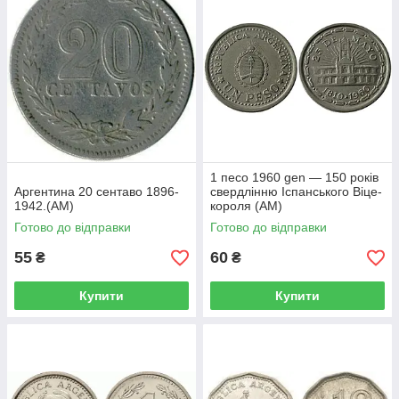
1 песо 1960 gen — 150 років
Аргентина 20 сентаво 1896-
свердлінню Іспанського Віце-
1942.(АМ)
короля (АМ)
Готово до відправки
Готово до відправки
55
60
₴
₴
Купити
Купити