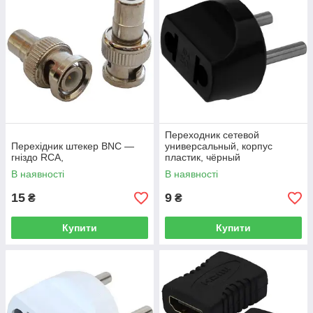
Переходник сетевой
Перехідник штекер BNC —
универсальный, корпус
гніздо RCA,
пластик, чёрный
В наявності
В наявності
15
9
₴
₴
Купити
Купити