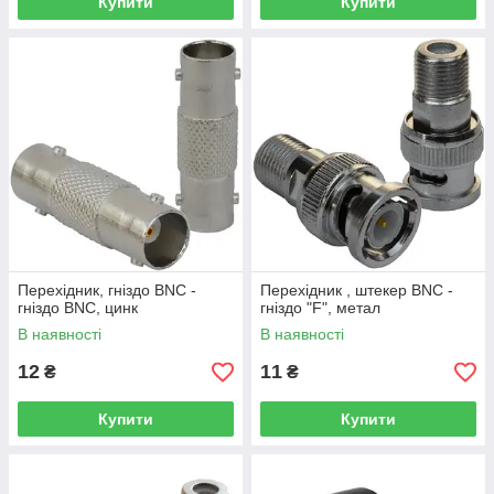
Купити
Купити
Перехідник, гніздо BNC -
Перехідник , штекер BNC -
гніздо BNC, цинк
гніздо "F", метал
В наявності
В наявності
12
11
₴
₴
Купити
Купити