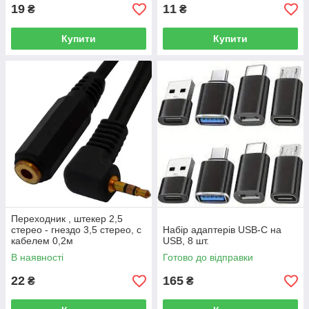
19
11
₴
₴
Купити
Купити
Переходник , штекер 2,5
стерео - гнездо 3,5 стерео, с
Набір адаптерів USB-C на
кабелем 0,2м
USB, 8 шт.
В наявності
Готово до відправки
22
165
₴
₴