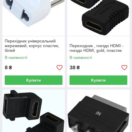
Перехідник універсальний
мережевий, корпус пластик,
Переходник , гнездо HDMI -
білий
гнездо HDMI, gold, пластик
В наявності
В наявності
8
38
₴
₴
Купити
Купити