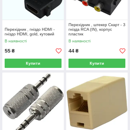
Перехідник , штекер Скарт - 3
Перехідник , гніздо HDMI -
гнізда RCA (IN), корпус
гніздо HDMI, gold, кутовий
пластик
В наявності
В наявності
55
44
₴
₴
Купити
Купити