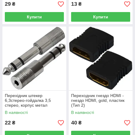
29
13
₴
₴
Купити
Купити
Перехідник штекер
Переходник гнездо HDMI -
6,3стерео-гойдалка 3,5
гнездо HDMI, gold, пластик
стерео, корпус метал
(Тип 2)
В наявності
В наявності
22
40
₴
₴