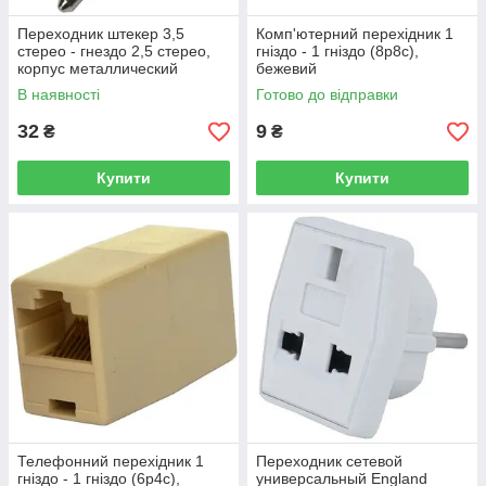
Переходник штекер 3,5
Комп'ютерний перехідник 1
стерео - гнездо 2,5 стерео,
гніздо - 1 гніздо (8р8с),
корпус металлический
бежевий
В наявності
Готово до відправки
32
9
₴
₴
Купити
Купити
Телефонний перехідник 1
Переходник сетевой
гніздо - 1 гніздо (6р4с),
универсальный England