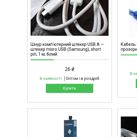
02140
Шнур комп'ютерний штекер USB А —
Кабель 
штекер misro USB (Samsung), short
прозори
pin, 1 м, білий
26 ₴
В н
В наявності
Оптом і в роздріб
Купити