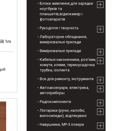
Блоки живлення,для зарядки
ноутбуків та
планшетів,відеокамер і
фотоапаратів
Рукоділля і творчість
Лабораторне обладнання,
USB 1m
вимірювальні прилади
Вимірювальні прилади
Кабельні наконечники, роз'єми,
хомути, клеми, термоусадочна
ріб
трубка, ізолента
Все для ремонту, інструменти
Автоаксесуари, електрика,
автоприборы
Радіокомпоненти
Ліхтарики (ручні, налобні,
велосипедні), відлякувачі
Навушники, МР-3 плеєри