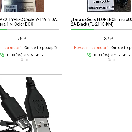
316196
PZX TYPE-C Cable V-119, 3.0A,
Дата кабель FLORENCE micro
на 1 м, Color BOX
2A Black (FL-2110-KM)
76 ₴
87 ₴
в наявності
Оптом і в роздріб
Немає в наявності
Оптом і в 
+380 (95) 702-51-41
+380 (95) 702-51-41
Олег
Олег