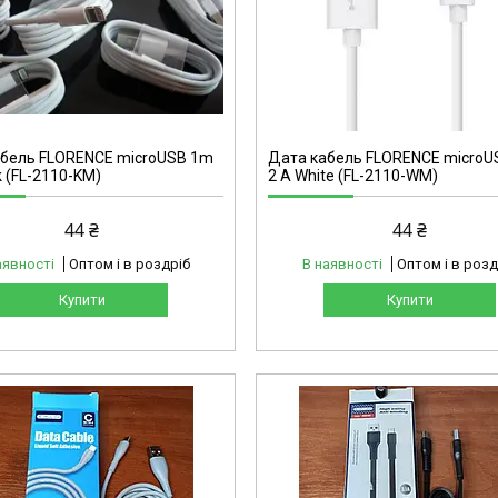
FL-2110-KM
абель FLORENCE microUSB 1m
Дата кабель FLORENCE micro
k (FL-2110-KM)
2 A White (FL-2110-WM)
44 ₴
44 ₴
аявності
Оптом і в роздріб
В наявності
Оптом і в розд
Купити
Купити