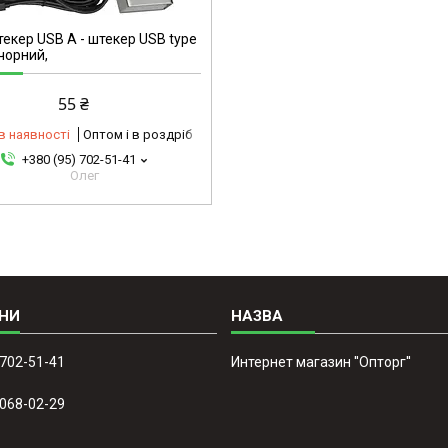
екер USB A - штекер USB type
 чорний,
55 ₴
в наявності
Оптом і в роздріб
+380 (95) 702-51-41
Олег
 702-51-41
Интернет магазин ''Опторг''
 068-02-29