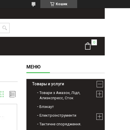
Кошик
Товары и услуги
Товари з Амазон, Лідл,
Алиэкспресс, Сток
Блэкаут
Електроінструменти
Тактичне спорядження.