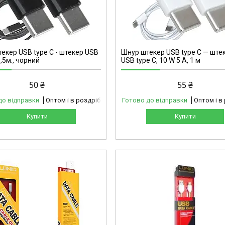
5-1212
екер USB type C - штекер USB
Шнур штекер USB type C — ште
1,5м., чорний
USB type C, 10 W 5 А, 1 м
50 ₴
55 ₴
до відправки
Оптом і в роздріб
Готово до відправки
Оптом і в
Купити
Купити