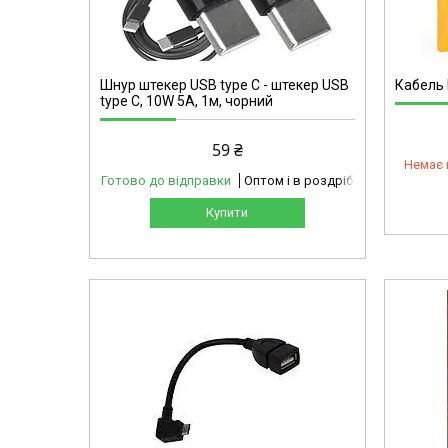
5431-5
Шнур штекер USB type C - штекер USB
Кабель 
type C, 10W 5А, 1м, чорний
59 ₴
Немає 
Готово до відправки
Оптом і в роздріб
Купити