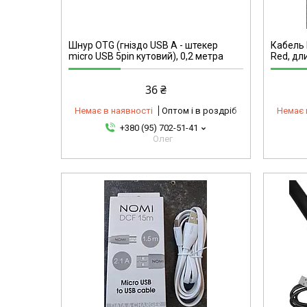
14576
Шнур OTG (гніздо USB A - штекер
Кабель 
micro USB 5pin кутовий), 0,2 метра
Red, дли
36 ₴
Немає в наявності
Оптом і в роздріб
Немає 
+380 (95) 702-51-41
Олег
5-1232