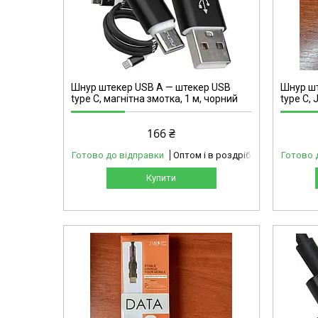
5-1232
Шнур штекер USB А — штекер USB
Шнур шт
type C, магнітна змотка, 1 м, чорний
type C, 
166 ₴
Готово до відправки
Оптом і в роздріб
Готово 
Купити