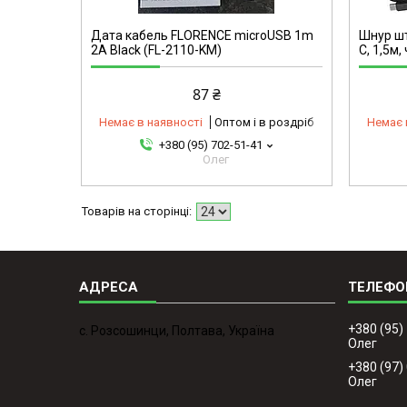
Дата кабель FLORENCE microUSB 1m
Шнур шт
2A Black (FL-2110-KM)
C, 1,5м,
87 ₴
Немає в наявності
Оптом і в роздріб
Немає 
+380 (95) 702-51-41
Олег
+380 (95)
с. Розсошинци, Полтава, Україна
Олег
+380 (97)
Олег