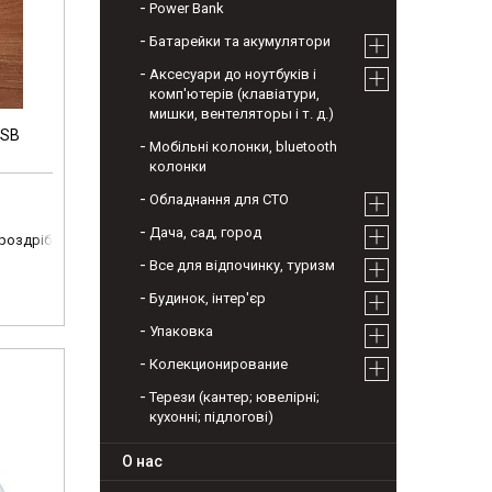
Power Bank
Батарейки та акумулятори
Аксесуари до ноутбуків і
комп'ютерів (клавіатури,
мишки, вентеляторы і т. д.)
USB
Мобільні колонки, bluetooth
колонки
Обладнання для СТО
Дача, сад, город
 роздріб
Все для відпочинку, туризм
Будинок, інтер'єр
Упаковка
Колекционирование
Терези (кантер; ювелірні;
кухонні; підлогові)
О нас