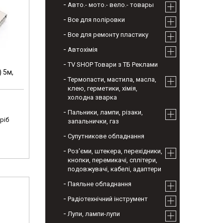
Авто.- мото.- вело.- товары
Все для поліровки
Все для ремонту пластику
Автохімія
TV SHOP Товари з ТБ Реклами
) 5м,
Термопасти, мастила, масла,
клею, герметики, хімія,
холодна зварка
Пальники, лампи, різаки,
ріб
запальнички, газ
Супутникове обладнання
Роз'єми, штекера, перехідники,
кнопки, перемикачі, сплітери,
подовжувачі, кабелі, адаптери
Паяльне обладнання
Радіотехнічний інструмент
Лупи, лампи-лупи