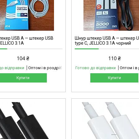
5-1232
екер USB А — штекер USB
Шнур штекер USB А — штекер 
JELLICO 3.1A
type C, JELLICO 3.1A чорний
104 ₴
110 ₴
до відправки
Оптом і в роздріб
Готово до відправки
Оптом і в
Купити
Купити