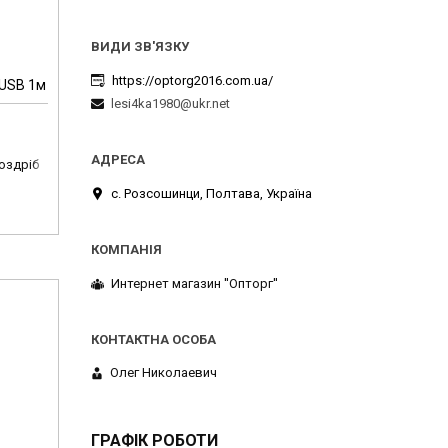
https://optorg2016.com.ua/
 USB 1м
lesi4ka1980@ukr.net
роздріб
с. Розсошинци, Полтава, Україна
Интернет магазин ''Опторг''
Олег Николаевич
ГРАФІК РОБОТИ