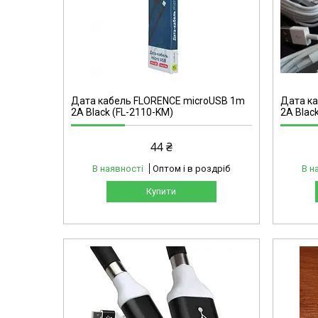
Дата кабель FLORENCE microUSB 1m
Дата к
2A Black (FL-2110-KM)
2A Blac
44 ₴
В наявності
Оптом і в роздріб
В н
Купити