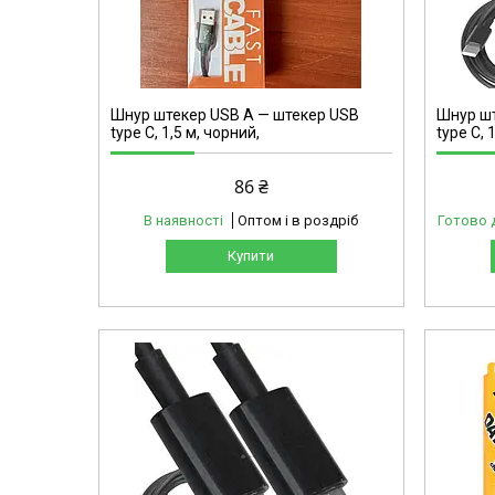
5-1211
Шнур штекер USB A — штекер USB
Шнур шт
type C, 1,5 м, чорний,
type C, 
86 ₴
В наявності
Оптом і в роздріб
Готово 
Купити