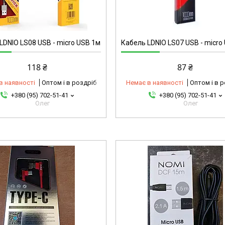
5431-6
LDNIO LS08 USB - micro USB 1м
Кабель LDNIO LS07 USB - micro
118 ₴
87 ₴
в наявності
Оптом і в роздріб
Немає в наявності
Оптом і в 
+380 (95) 702-51-41
+380 (95) 702-51-41
Олег
Олег