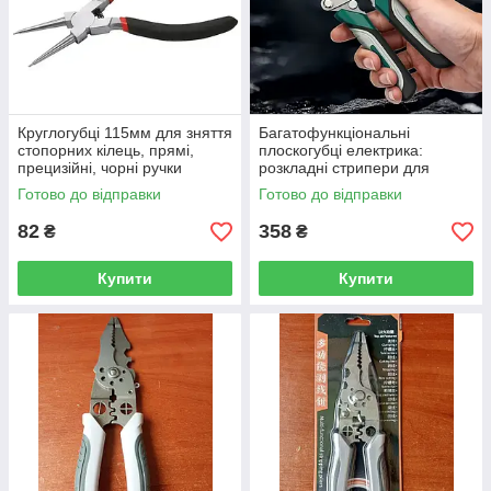
Круглогубці 115мм для зняття
Багатофункціональні
стопорних кілець, прямі,
плоскогубці електрика:
прецизійні, чорні ручки
розкладні стрипери для
зачистки та обтискання
Готово до відправки
Готово до відправки
проводів
82
358
₴
₴
Купити
Купити