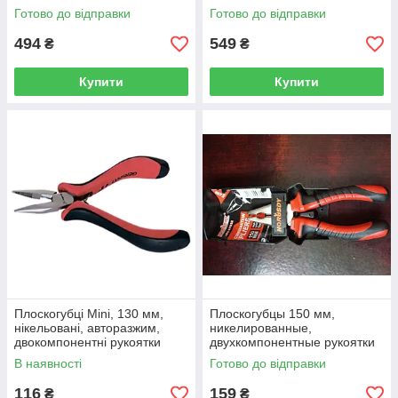
Готово до відправки
Готово до відправки
494
549
₴
₴
Купити
Купити
Плоскогубці Mini, 130 мм,
Плоскогубцы 150 мм,
нікельовані, авторазжим,
никелированные,
двокомпонентні рукоятки
двухкомпонентные рукоятки
MATRIX
HORUSDY
В наявності
Готово до відправки
116
159
₴
₴