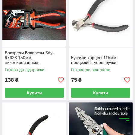
Бокорезы Бокорезы Sdy-
97623 150мм,
Кусачки торцеві 115мм
никелированные,
прецизійні, чорні ручки
двухкомпонентные рукоятки
Готово до відправки
Готово до відправки
HORUSDY
138
75
₴
₴
Купити
Купити