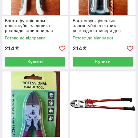
Багатофункціональні
Багатофункціональні
плоскогубці електрика:
плоскогубці електрика:
розкладні стрипери для
розкладні стрипери для
зачистки та обтискання
зачистки та обтискання
Готово до відправки
Готово до відправки
проводів
проводів
214
214
₴
₴
Купити
Купити