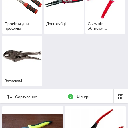
Просікач для
Довгогубці
Сьемнікі і
профілю
обтискача
Затискачі.
Сортування
0
Фільтри